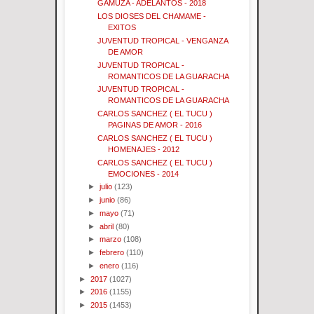
GAMUZA - ADELANTOS - 2018
LOS DIOSES DEL CHAMAME -
EXITOS
JUVENTUD TROPICAL - VENGANZA
DE AMOR
JUVENTUD TROPICAL -
ROMANTICOS DE LA GUARACHA
JUVENTUD TROPICAL -
ROMANTICOS DE LA GUARACHA
CARLOS SANCHEZ ( EL TUCU )
PAGINAS DE AMOR - 2016
CARLOS SANCHEZ ( EL TUCU )
HOMENAJES - 2012
CARLOS SANCHEZ ( EL TUCU )
EMOCIONES - 2014
►
julio
(123)
►
junio
(86)
►
mayo
(71)
►
abril
(80)
►
marzo
(108)
►
febrero
(110)
►
enero
(116)
►
2017
(1027)
►
2016
(1155)
►
2015
(1453)