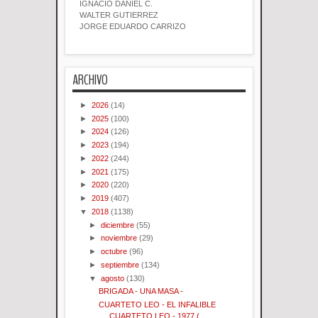
IGNACIO DANIEL C.
WALTER GUTIERREZ
JORGE EDUARDO CARRIZO
ARCHIVO
►
2026
(14)
►
2025
(100)
►
2024
(126)
►
2023
(194)
►
2022
(244)
►
2021
(175)
►
2020
(220)
►
2019
(407)
▼
2018
(1138)
►
diciembre
(55)
►
noviembre
(29)
►
octubre
(96)
►
septiembre
(134)
▼
agosto
(130)
BRIGADA - UNA MASA -
CUARTETO LEO - EL INFALIBLE
CUARTETO LEO - 1977 ( ...