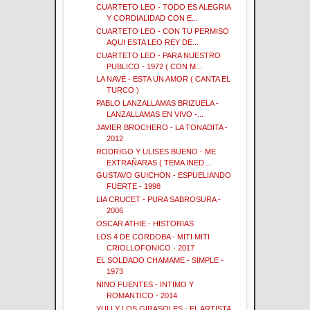
CUARTETO LEO - TODO ES ALEGRIA
Y CORDIALIDAD CON E...
CUARTETO LEO - CON TU PERMISO
AQUI ESTA LEO REY DE...
CUARTETO LEO - PARA NUESTRO
PUBLICO - 1972 ( CON M...
LA NAVE - ESTA UN AMOR ( CANTA EL
TURCO )
PABLO LANZALLAMAS BRIZUELA -
LANZALLAMAS EN VIVO -...
JAVIER BROCHERO - LA TONADITA -
2012
RODRIGO Y ULISES BUENO - ME
EXTRAÑARAS ( TEMA INED...
GUSTAVO GUICHON - ESPUELIANDO
FUERTE - 1998
LIA CRUCET - PURA SABROSURA -
2006
OSCAR ATHIE - HISTORIAS
LOS 4 DE CORDOBA - MITI MITI
CRIOLLOFONICO - 2017
EL SOLDADO CHAMAME - SIMPLE -
1973
NINO FUENTES - INTIMO Y
ROMANTICO - 2014
YULI Y LOS GIRASOLES - EL ARTISTA