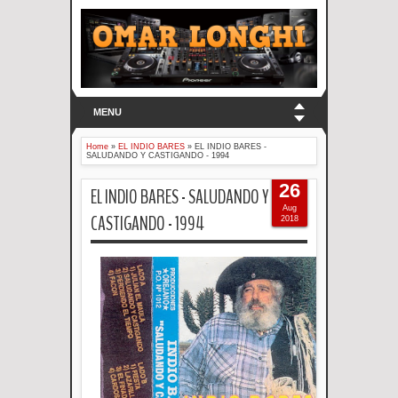
MENU
Home
»
EL INDIO BARES
»
EL INDIO BARES -
SALUDANDO Y CASTIGANDO - 1994
26
EL INDIO BARES - SALUDANDO Y
Aug
CASTIGANDO - 1994
2018