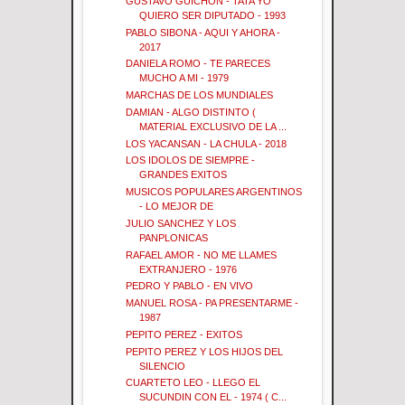
GUSTAVO GUICHON - TATA YO
QUIERO SER DIPUTADO - 1993
PABLO SIBONA - AQUI Y AHORA -
2017
DANIELA ROMO - TE PARECES
MUCHO A MI - 1979
MARCHAS DE LOS MUNDIALES
DAMIAN - ALGO DISTINTO (
MATERIAL EXCLUSIVO DE LA ...
LOS YACANSAN - LA CHULA - 2018
LOS IDOLOS DE SIEMPRE -
GRANDES EXITOS
MUSICOS POPULARES ARGENTINOS
- LO MEJOR DE
JULIO SANCHEZ Y LOS
PANPLONICAS
RAFAEL AMOR - NO ME LLAMES
EXTRANJERO - 1976
PEDRO Y PABLO - EN VIVO
MANUEL ROSA - PA PRESENTARME -
1987
PEPITO PEREZ - EXITOS
PEPITO PEREZ Y LOS HIJOS DEL
SILENCIO
CUARTETO LEO - LLEGO EL
SUCUNDIN CON EL - 1974 ( C...