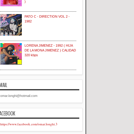
)
PATO C - DIRECTION VOL 2 -
1982
LORENA JIMENEZ - 1992 ( HIJA
DE LA MONA JIMENEZ ) CALIDAD
320 kbps
MAIL
omar.longhi@hotmail.com
ACEBOOK
https://www.facebook.com/omar.longhi.3