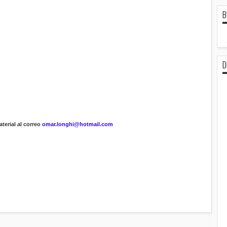
B
D
terial al correo
omar.longhi@hotmail.com