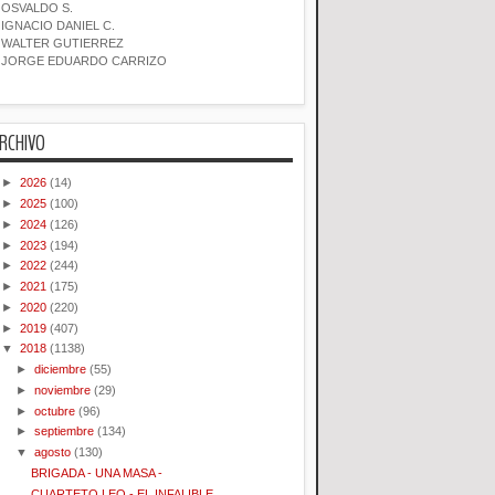
OSVALDO S.
IGNACIO DANIEL C.
WALTER GUTIERREZ
JORGE EDUARDO CARRIZO
RCHIVO
►
2026
(14)
►
2025
(100)
►
2024
(126)
►
2023
(194)
►
2022
(244)
►
2021
(175)
►
2020
(220)
►
2019
(407)
▼
2018
(1138)
►
diciembre
(55)
►
noviembre
(29)
►
octubre
(96)
►
septiembre
(134)
▼
agosto
(130)
BRIGADA - UNA MASA -
CUARTETO LEO - EL INFALIBLE