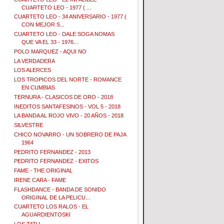
CUARTETO LEO - 1977 ( ...
CUARTETO LEO - 34 ANIVERSARIO - 1977 (
CON MEJOR S...
CUARTETO LEO - DALE SOGA NOMAS
QUE VA EL 33 - 1976...
POLO MARQUEZ - AQUI NO
LA VERDADERA
LOS ALERCES
LOS TROPICOS DEL NORTE - ROMANCE
EN CUMBIAS
TERNURA - CLASICOS DE ORO - 2018
INEDITOS SANTAFESINOS - VOL 5 - 2018
LA BANDA AL ROJO VIVO - 20 AÑOS - 2018
SILVESTRE
CHICO NOVARRO - UN SOBRERO DE PAJA
1964
PEDRITO FERNANDEZ - 2013
PEDRITO FERNANDEZ - EXITOS
FAME - THE ORIGINAL
IRENE CARA - FAME
FLASHDANCE - BANDA DE SONIDO
ORIGINAL DE LA PELICU...
CUARTETO LOS RALOS - EL
AGUARDIENTOSKI