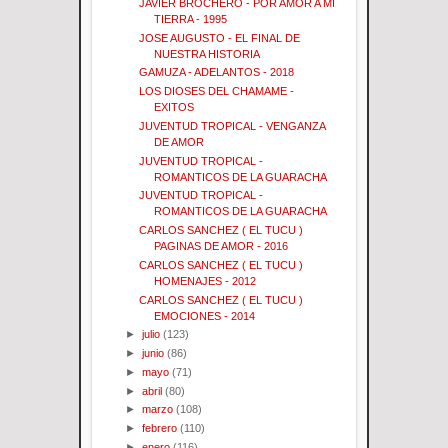
JAVIER BROCHERO - POR AMOR A MI
TIERRA - 1995
JOSE AUGUSTO - EL FINAL DE
NUESTRA HISTORIA
GAMUZA - ADELANTOS - 2018
LOS DIOSES DEL CHAMAME -
EXITOS
JUVENTUD TROPICAL - VENGANZA
DE AMOR
JUVENTUD TROPICAL -
ROMANTICOS DE LA GUARACHA
JUVENTUD TROPICAL -
ROMANTICOS DE LA GUARACHA
CARLOS SANCHEZ ( EL TUCU )
PAGINAS DE AMOR - 2016
CARLOS SANCHEZ ( EL TUCU )
HOMENAJES - 2012
CARLOS SANCHEZ ( EL TUCU )
EMOCIONES - 2014
►
julio
(123)
►
junio
(86)
►
mayo
(71)
►
abril
(80)
►
marzo
(108)
►
febrero
(110)
►
enero
(116)