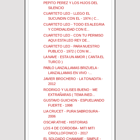
PEPITO PEREZ Y LOS HIJOS DEL
SILENCIO
CUARTETO LEO - LLEGO EL
SUCUNDIN CON EL - 1974 ( C...
CUARTETO LEO - TODO ES ALEGRIA
Y CORDIALIDAD CON E...
CUARTETO LEO - CON TU PERMISO
AQUI ESTA LEO REY DE...
CUARTETO LEO - PARA NUESTRO
PUBLICO - 1972 ( CON M...
LA NAVE - ESTA UN AMOR ( CANTA EL
TURCO )
PABLO LANZALLAMAS BRIZUELA -
LANZALLAMAS EN VIVO -...
JAVIER BROCHERO - LA TONADITA -
2012
RODRIGO Y ULISES BUENO - ME
EXTRAÑARAS ( TEMA INED...
GUSTAVO GUICHON - ESPUELIANDO
FUERTE - 1998
LIA CRUCET - PURA SABROSURA -
2006
OSCAR ATHIE - HISTORIAS
LOS 4 DE CORDOBA - MITI MITI
CRIOLLOFONICO - 2017
EL SOLDADO CHAMAME - SIMPLE -