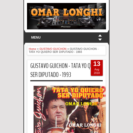
MENU
Home
»
GUSTAVO GUICHON
»
GUSTAVO GUICHON -
TATA YO QUIERO SER DIPUTADO - 1993
13
GUSTAVO GUICHON - TATA YO QUIERO
Aug
SER DIPUTADO - 1993
2018