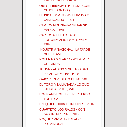
1983 ( CON MEJOR SO...
ORLY - LIBREMENTE - 1982 ( CON
MEJOR SONIDO )
EL INDIO BARES - SALUDANDO Y
CASTIGANDO - 1994
CARLOS MOLINA - PA ANDAR SIN
MARCA - 1985
CARLOS ALBERTO TALAS -
FOGONEANDO PA MI GENTE -
1987
INDUSTRIA NACIONAL - LA TARDE
QUE TE AME
ROBERTO GALARZA - VOLVER EN
GUITARRA
JOHNNY ALBINO Y SU TRIO SAN
JUAN - GREATEST HITS
GABY PEREZ - ALGO DE MI - 2016
EL TORO Y LA MANADA - LO QUE
FALTABA - 2001 ( MAT...
ROCK AND ROLL DEL RECUERDO -
VOL 1 Y 2
EZEQUIEL - 100% CORDOBES - 2016
CUARTETO LOS RALOS - CON
SABOR IMPERIAL - 2012
ROQUE NARVAJA - BALANCE
PREVISIONAL