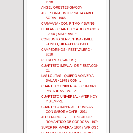
1998
ANGEL ORESTES GIACOY
ABEL SORIA - INTERPRETA A ABEL
SORIA - 1965
CARAVANA - CON RITMO Y SWING
EL KLAN - CUARTETO A DOS MANOS
- 2000 ( MATERIAL E...
CONJUNTO SERPENTINA - BAILE
COMO QUIERA PERO BAILE...
CAMPEDRINOS - FESTIVALERO -
2018
RETRO MIX ( VARIOS )
CUARTETO IMPALA - DE FIESTA CON
EL
LAS LOLITAS - QUIERO VOLVER A
BAILAR - 1975 ( CON ...
CUARTETO UNIVERSAL - CUMBIAS
PEGADITAS - VOL 2
CUARTETO UNIVERSAL - AYER HOY
Y SIEMPRE
CUARTETO IMPERIAL - CUMBIAS
CON SABOR A CAFE - 2011
ALDO MONGES - EL TROVADOR
ROMANTICO DE CORDOBA - 1974
SUPER PRIMAVERA - 1984 ( VARIOS )
EL PODEROSO CARRIZO - 1978 (