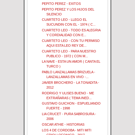
PEPITO PEREZ - EXITOS
PEPITO PEREZ Y LOS HIJOS DEL
SILENCIO
CUARTETO LEO - LLEGO EL
SUCUNDIN CON EL - 1974 ( C...
CUARTETO LEO - TODO ES ALEGRIA
Y CORDIALIDAD CON E...
CUARTETO LEO - CON TU PERMISO
AQUI ESTA LEO REY DE...
CUARTETO LEO - PARA NUESTRO
PUBLICO - 1972 ( CON M...
LA NAVE - ESTA UN AMOR ( CANTA EL
TURCO )
PABLO LANZALLAMAS BRIZUELA -
LANZALLAMAS EN VIVO -...
JAVIER BROCHERO - LA TONADITA -
2012
RODRIGO Y ULISES BUENO - ME
EXTRAÑARAS ( TEMA INED...
GUSTAVO GUICHON - ESPUELIANDO
FUERTE - 1998
LIA CRUCET - PURA SABROSURA -
2006
OSCAR ATHIE - HISTORIAS
LOS 4 DE CORDOBA - MITI MITI
CRIOLLOFONICO - 2017