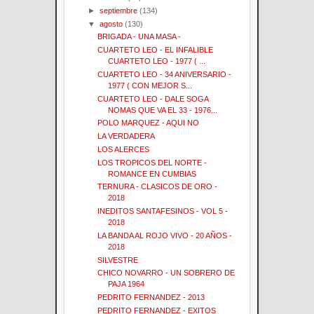
►
septiembre
(134)
▼
agosto
(130)
BRIGADA - UNA MASA -
CUARTETO LEO - EL INFALIBLE
CUARTETO LEO - 1977 ( ...
CUARTETO LEO - 34 ANIVERSARIO -
1977 ( CON MEJOR S...
CUARTETO LEO - DALE SOGA
NOMAS QUE VA EL 33 - 1976...
POLO MARQUEZ - AQUI NO
LA VERDADERA
LOS ALERCES
LOS TROPICOS DEL NORTE -
ROMANCE EN CUMBIAS
TERNURA - CLASICOS DE ORO -
2018
INEDITOS SANTAFESINOS - VOL 5 -
2018
LA BANDA AL ROJO VIVO - 20 AÑOS -
2018
SILVESTRE
CHICO NOVARRO - UN SOBRERO DE
PAJA 1964
PEDRITO FERNANDEZ - 2013
PEDRITO FERNANDEZ - EXITOS