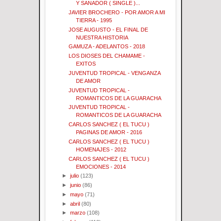
Y SANADOR ( SINGLE )...
JAVIER BROCHERO - POR AMOR A MI
TIERRA - 1995
JOSE AUGUSTO - EL FINAL DE
NUESTRA HISTORIA
GAMUZA - ADELANTOS - 2018
LOS DIOSES DEL CHAMAME -
EXITOS
JUVENTUD TROPICAL - VENGANZA
DE AMOR
JUVENTUD TROPICAL -
ROMANTICOS DE LA GUARACHA
JUVENTUD TROPICAL -
ROMANTICOS DE LA GUARACHA
CARLOS SANCHEZ ( EL TUCU )
PAGINAS DE AMOR - 2016
CARLOS SANCHEZ ( EL TUCU )
HOMENAJES - 2012
CARLOS SANCHEZ ( EL TUCU )
EMOCIONES - 2014
►
julio
(123)
►
junio
(86)
►
mayo
(71)
►
abril
(80)
►
marzo
(108)