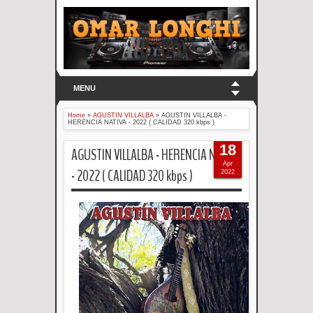
MENU
Home
»
AGUSTIN VILLALBA
»
AGUSTIN VILLALBA -
HERENCIA NATIVA - 2022 ( CALIDAD 320 kbps )
18
AGUSTIN VILLALBA - HERENCIA NATIVA
Apr
- 2022 ( CALIDAD 320 kbps )
2022