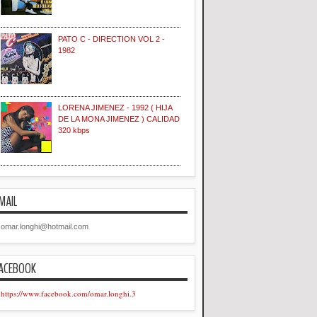
PATO C - DIRECTION VOL 2 -
1982
LORENA JIMENEZ - 1992 ( HIJA
DE LA MONA JIMENEZ ) CALIDAD
320 kbps
MAIL
omar.longhi@hotmail.com
ACEBOOK
https://www.facebook.com/omar.longhi.3