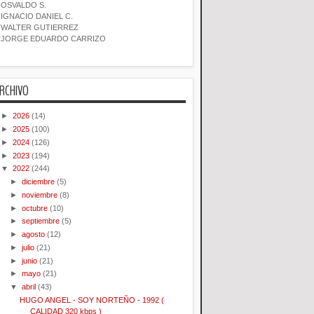
OSVALDO S.
IGNACIO DANIEL C.
WALTER GUTIERREZ
JORGE EDUARDO CARRIZO
RCHIVO
►
2026
(14)
►
2025
(100)
►
2024
(126)
►
2023
(194)
▼
2022
(244)
►
diciembre
(5)
►
noviembre
(8)
►
octubre
(10)
►
septiembre
(5)
►
agosto
(12)
►
julio
(21)
►
junio
(21)
►
mayo
(21)
▼
abril
(43)
HUGO ANGEL - SOY NORTEÑO - 1992 (
CALIDAD 320 kbps )