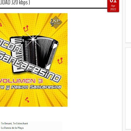
01
LIDAD 320 kbps )
Apr
2022