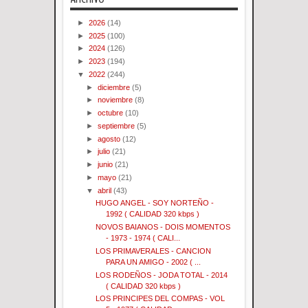
►
2026
(14)
►
2025
(100)
►
2024
(126)
►
2023
(194)
▼
2022
(244)
►
diciembre
(5)
►
noviembre
(8)
►
octubre
(10)
►
septiembre
(5)
►
agosto
(12)
►
julio
(21)
►
junio
(21)
►
mayo
(21)
▼
abril
(43)
HUGO ANGEL - SOY NORTEÑO -
1992 ( CALIDAD 320 kbps )
NOVOS BAIANOS - DOIS MOMENTOS
- 1973 - 1974 ( CALI...
LOS PRIMAVERALES - CANCION
PARA UN AMIGO - 2002 ( ...
LOS RODEÑOS - JODA TOTAL - 2014
( CALIDAD 320 kbps )
LOS PRINCIPES DEL COMPAS - VOL