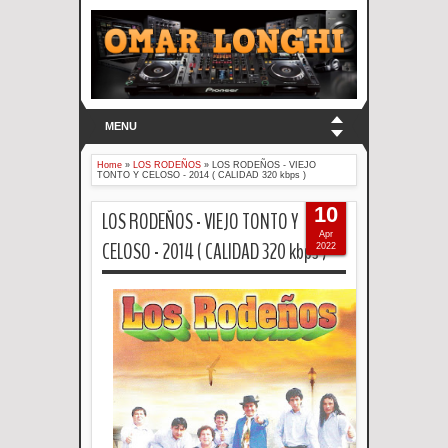
MENU
Home
»
LOS RODEÑOS
»
LOS RODEÑOS - VIEJO
TONTO Y CELOSO - 2014 ( CALIDAD 320 kbps )
10
LOS RODEÑOS - VIEJO TONTO Y
Apr
CELOSO - 2014 ( CALIDAD 320 kbps )
2022