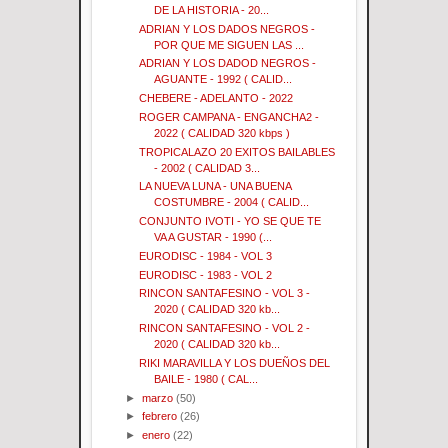
DE LA HISTORIA - 20...
ADRIAN Y LOS DADOS NEGROS -
POR QUE ME SIGUEN LAS ...
ADRIAN Y LOS DADOD NEGROS -
AGUANTE - 1992 ( CALID...
CHEBERE - ADELANTO - 2022
ROGER CAMPANA - ENGANCHA2 -
2022 ( CALIDAD 320 kbps )
TROPICALAZO 20 EXITOS BAILABLES
- 2002 ( CALIDAD 3...
LA NUEVA LUNA - UNA BUENA
COSTUMBRE - 2004 ( CALID...
CONJUNTO IVOTI - YO SE QUE TE
VA A GUSTAR - 1990 (...
EURODISC - 1984 - VOL 3
EURODISC - 1983 - VOL 2
RINCON SANTAFESINO - VOL 3 -
2020 ( CALIDAD 320 kb...
RINCON SANTAFESINO - VOL 2 -
2020 ( CALIDAD 320 kb...
RIKI MARAVILLA Y LOS DUEÑOS DEL
BAILE - 1980 ( CAL...
►
marzo
(50)
►
febrero
(26)
►
enero
(22)