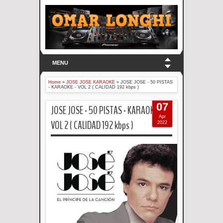
MENU
Home
»
JOSE JOSE KARAOKE
»
JOSE JOSE - 50 PISTAS
- KARAOKE - VOL 2 ( CALIDAD 192 kbps )
07
JOSE JOSE - 50 PISTAS - KARAOKE -
Apr
VOL 2 ( CALIDAD 192 kbps )
2022