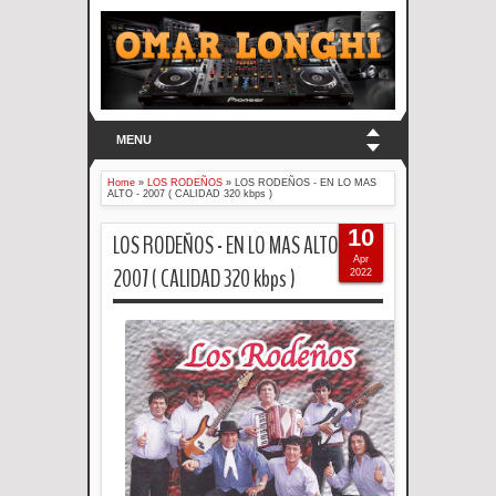
MENU
Home
»
LOS RODEÑOS
»
LOS RODEÑOS - EN LO MAS
ALTO - 2007 ( CALIDAD 320 kbps )
10
LOS RODEÑOS - EN LO MAS ALTO -
Apr
2007 ( CALIDAD 320 kbps )
2022