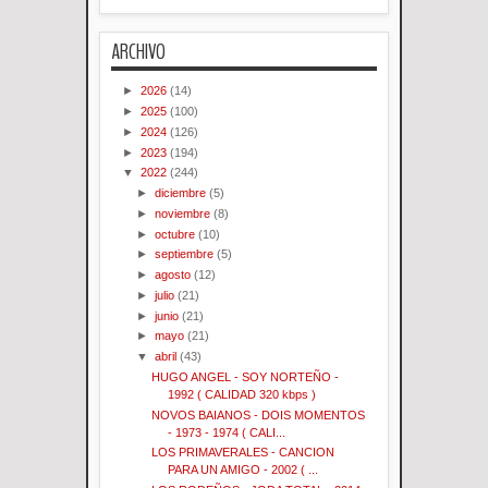
ARCHIVO
►
2026
(14)
►
2025
(100)
►
2024
(126)
►
2023
(194)
▼
2022
(244)
►
diciembre
(5)
►
noviembre
(8)
►
octubre
(10)
►
septiembre
(5)
►
agosto
(12)
►
julio
(21)
►
junio
(21)
►
mayo
(21)
▼
abril
(43)
HUGO ANGEL - SOY NORTEÑO -
1992 ( CALIDAD 320 kbps )
NOVOS BAIANOS - DOIS MOMENTOS
- 1973 - 1974 ( CALI...
LOS PRIMAVERALES - CANCION
PARA UN AMIGO - 2002 ( ...