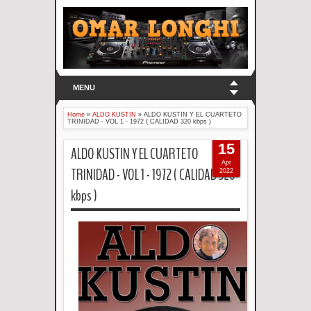
MENU
Home
»
ALDO KUSTIN
»
ALDO KUSTIN Y EL CUARTETO
TRINIDAD - VOL 1 - 1972 ( CALIDAD 320 kbps )
15
ALDO KUSTIN Y EL CUARTETO
Apr
TRINIDAD - VOL 1 - 1972 ( CALIDAD 320
2022
kbps )