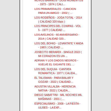
NOVOS BAIANOS - DOIS MOMENTOS
- 1973 - 1974 ( CALI...
LOS PRIMAVERALES - CANCION
PARA UN AMIGO - 2002 ( ...
LOS RODEÑOS - JODA TOTAL - 2014
( CALIDAD 320 kbps )
LOS PRINCIPES DEL COMPAS - VOL
5 - 1977 ( CALIDAD ...
LOS AVELINOS - 60 ANIVERSARIO -
2014 ( CALIDAD 320...
LOS DEL BOHIO - LEVANTATE Y ANDA
- 1983 ( CALIDAD ...
JOSECITO BERARDI - SINGLE 2022 (
MI CORAZON ES UN ...
ADRIAN Y LOS DADOS NEGROS -
VUELVE EL GIGANTE DEL ...
LOS DEL SUQUIA - CANTATA
ROMANTICA - 1977 ( CALIDA...
EL TALISMAN - PARA BAILAR Y
GOZAR - 2022 ( CALIDAD...
AGUSTIN VILLALBA - HERENCIA
NATIVA - 2022 ( CALIDA...
DIEGO SABATTINI - MIL NOCHES MIL
MAÑANAS - 2001 ( ...
ESPECIALISIMO - 2008 - LA FIESTA -
ULISES - LA EXP...