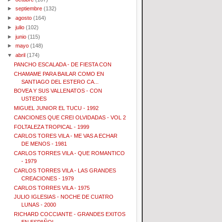
►
septiembre
(132)
►
agosto
(164)
►
julio
(102)
►
junio
(115)
►
mayo
(148)
▼
abril
(174)
PANCHO ESCALADA - DE FIESTA CON
CHAMAME PARA BAILAR COMO EN
SANTIAGO DEL ESTERO CA...
BOVEA Y SUS VALLENATOS - CON
USTEDES
MIGUEL JUNIOR EL TUCU - 1992
CANCIONES QUE CREI OLVIDADAS - VOL 2
FOLTALEZA TROPICAL - 1999
CARLOS TORES VILA - ME VAS A ECHAR
DE MENOS - 1981
CARLOS TORRES VILA - QUE ROMANTICO
- 1979
CARLOS TORRES VILA - LAS GRANDES
CREACIONES - 1979
CARLOS TORRES VILA - 1975
JULIO IGLESIAS - NOCHE DE CUATRO
LUNAS - 2000
RICHARD COCCIANTE - GRANDES EXITOS