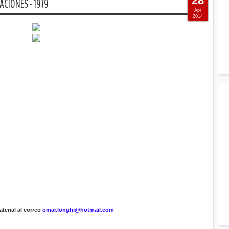
28
ACIONES - 1979
Apr
2014
terial al correo
omar.longhi@hotmail.com