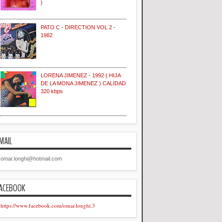
)
PATO C - DIRECTION VOL 2 -
1982
LORENA JIMENEZ - 1992 ( HIJA
DE LA MONA JIMENEZ ) CALIDAD
320 kbps
MAIL
omar.longhi@hotmail.com
ACEBOOK
https://www.facebook.com/omar.longhi.3