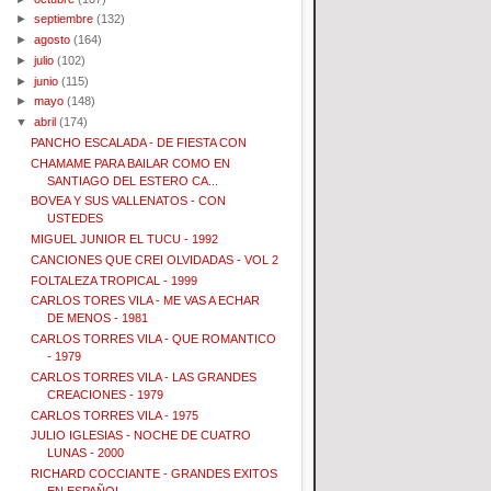
►
septiembre
(132)
►
agosto
(164)
►
julio
(102)
►
junio
(115)
►
mayo
(148)
▼
abril
(174)
PANCHO ESCALADA - DE FIESTA CON
CHAMAME PARA BAILAR COMO EN
SANTIAGO DEL ESTERO CA...
BOVEA Y SUS VALLENATOS - CON
USTEDES
MIGUEL JUNIOR EL TUCU - 1992
CANCIONES QUE CREI OLVIDADAS - VOL 2
FOLTALEZA TROPICAL - 1999
CARLOS TORES VILA - ME VAS A ECHAR
DE MENOS - 1981
CARLOS TORRES VILA - QUE ROMANTICO
- 1979
CARLOS TORRES VILA - LAS GRANDES
CREACIONES - 1979
CARLOS TORRES VILA - 1975
JULIO IGLESIAS - NOCHE DE CUATRO
LUNAS - 2000
RICHARD COCCIANTE - GRANDES EXITOS