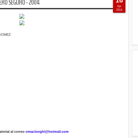
16
PERO SEGURO - 2004
Apr
2014
 GOMEZ
terial al correo
omar.longhi@hotmail.com