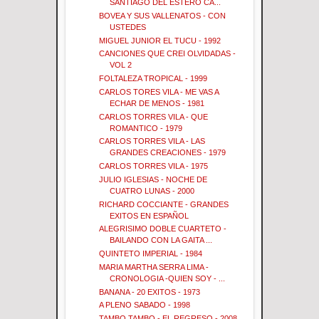
SANTIAGO DEL ESTERO CA...
BOVEA Y SUS VALLENATOS - CON
USTEDES
MIGUEL JUNIOR EL TUCU - 1992
CANCIONES QUE CREI OLVIDADAS -
VOL 2
FOLTALEZA TROPICAL - 1999
CARLOS TORES VILA - ME VAS A
ECHAR DE MENOS - 1981
CARLOS TORRES VILA - QUE
ROMANTICO - 1979
CARLOS TORRES VILA - LAS
GRANDES CREACIONES - 1979
CARLOS TORRES VILA - 1975
JULIO IGLESIAS - NOCHE DE
CUATRO LUNAS - 2000
RICHARD COCCIANTE - GRANDES
EXITOS EN ESPAÑOL
ALEGRISIMO DOBLE CUARTETO -
BAILANDO CON LA GAITA ...
QUINTETO IMPERIAL - 1984
MARIA MARTHA SERRA LIMA -
CRONOLOGIA -QUIEN SOY - ...
BANANA - 20 EXITOS - 1973
A PLENO SABADO - 1998
TAMBO TAMBO - EL REGRESO - 2008