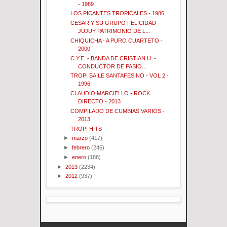
- 1989
LOS PICANTES TROPICALES - 1986
CESAR Y SU GRUPO FELICIDAD -
JUJUY PATRIMONIO DE L...
CHIQUICHA - A PURO CUARTETO -
2000
C.Y.E. - BANDA DE CRISTIAN U. -
CONDUCTOR DE PASIO...
TROPI BAILE SANTAFESINO - VOL 2 -
1996
CLAUDIO MARCIELLO - ROCK
DIRECTO - 2013
COMPILADO DE CUMBIAS VARIOS -
2013
TROPI HITS
►
marzo
(417)
►
febrero
(246)
►
enero
(188)
►
2013
(2234)
►
2012
(937)