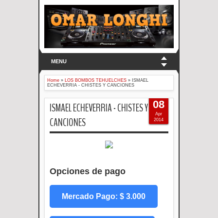
MENU
Home
»
LOS BOMBOS TEHUELCHES
»
ISMAEL
ECHEVERRIA - CHISTES Y CANCIONES
08
ISMAEL ECHEVERRIA - CHISTES Y
Apr
CANCIONES
2014
Opciones de pago
Mercado Pago: $ 3.000