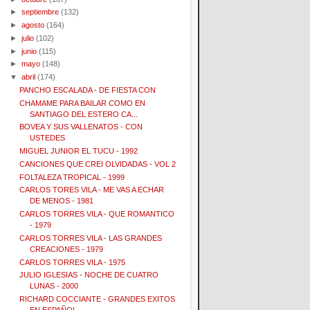
►
septiembre
(132)
►
agosto
(164)
►
julio
(102)
►
junio
(115)
►
mayo
(148)
▼
abril
(174)
PANCHO ESCALADA - DE FIESTA CON
CHAMAME PARA BAILAR COMO EN
SANTIAGO DEL ESTERO CA...
BOVEA Y SUS VALLENATOS - CON
USTEDES
MIGUEL JUNIOR EL TUCU - 1992
CANCIONES QUE CREI OLVIDADAS - VOL 2
FOLTALEZA TROPICAL - 1999
CARLOS TORES VILA - ME VAS A ECHAR
DE MENOS - 1981
CARLOS TORRES VILA - QUE ROMANTICO
- 1979
CARLOS TORRES VILA - LAS GRANDES
CREACIONES - 1979
CARLOS TORRES VILA - 1975
JULIO IGLESIAS - NOCHE DE CUATRO
LUNAS - 2000
RICHARD COCCIANTE - GRANDES EXITOS