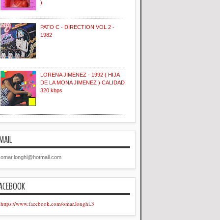
)
PATO C - DIRECTION VOL 2 -
1982
LORENA JIMENEZ - 1992 ( HIJA
DE LA MONA JIMENEZ ) CALIDAD
320 kbps
MAIL
omar.longhi@hotmail.com
ACEBOOK
https://www.facebook.com/omar.longhi.3