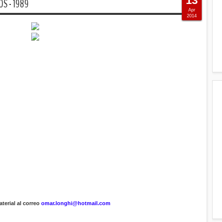
13
S - 1989
Apr
2014
terial al correo
omar.longhi@hotmail.com