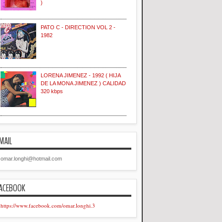
)
PATO C - DIRECTION VOL 2 -
1982
LORENA JIMENEZ - 1992 ( HIJA
DE LA MONA JIMENEZ ) CALIDAD
320 kbps
MAIL
omar.longhi@hotmail.com
ACEBOOK
https://www.facebook.com/omar.longhi.3