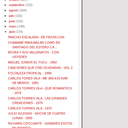
►
septiembre
(132)
►
agosto
(164)
►
julio
(102)
►
junio
(115)
►
mayo
(148)
▼
abril
(174)
PANCHO ESCALADA - DE FIESTA CON
CHAMAME PARA BAILAR COMO EN
SANTIAGO DEL ESTERO CA...
BOVEA Y SUS VALLENATOS - CON
USTEDES
MIGUEL JUNIOR EL TUCU - 1992
CANCIONES QUE CREI OLVIDADAS - VOL 2
FOLTALEZA TROPICAL - 1999
CARLOS TORES VILA - ME VAS A ECHAR
DE MENOS - 1981
CARLOS TORRES VILA - QUE ROMANTICO
- 1979
CARLOS TORRES VILA - LAS GRANDES
CREACIONES - 1979
CARLOS TORRES VILA - 1975
JULIO IGLESIAS - NOCHE DE CUATRO
LUNAS - 2000
RICHARD COCCIANTE - GRANDES EXITOS