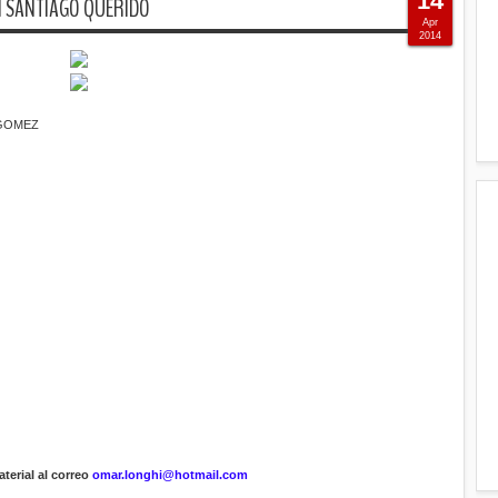
14
MI SANTIAGO QUERIDO
Apr
2014
 GOMEZ
terial al correo
omar.longhi@hotmail.com