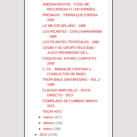
SHEENA EASTON - TODO ME
RECUERDA A TI ( EN ESPAÑOL...
PRESAGIO - TIERRA QUE ESPERA -
2005
LO MEJOR DEL AÑO - 1989
LOS PICANTES - CON CHAPA ARRIBA
- 1989
LOS PICANTES TROPICALES - 1986
CESAR Y SU GRUPO FELICIDAD -
JUJUY PATRIMONIO DE L...
CHIQUICHA - A PURO CUARTETO -
2000
C.Y.E. - BANDA DE CRISTIAN U. -
CONDUCTOR DE PASIO...
TROPI BAILE SANTAFESINO - VOL 2 -
1996
CLAUDIO MARCIELLO - ROCK
DIRECTO - 2013
COMPILADO DE CUMBIAS VARIOS -
2013
TROPI HITS
►
marzo
(417)
►
febrero
(246)
►
enero
(188)
►
2013
(2234)