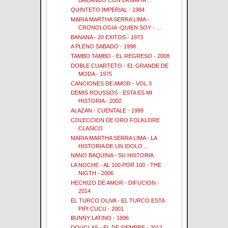
BAILANDO CON LA GAITA ...
QUINTETO IMPERIAL - 1984
MARIA MARTHA SERRA LIMA -
CRONOLOGIA -QUIEN SOY - ...
BANANA - 20 EXITOS - 1973
A PLENO SABADO - 1998
TAMBO TAMBO - EL REGRESO - 2008
DOBLE CUARTETO - EL GRANDE DE
MODA - 1975
CANCIONES DE AMOR - VOL 3
DEMIS ROUSSOS - ESTA ES MI
HISTORIA - 2002
ALAZAN - CUENTALE - 1999
COLECCION DE ORO FOLKLORE
CLASICO
MARIA MARTHA SERRA LIMA - LA
HISTORIA DE UN IDOLO ...
NANO BAQUINA - SU HISTORIA
LA NOCHE - AL 100 POR 100 - THE
NIGTH - 2006
HECHIZO DE AMOR - DIFUCION -
2014
EL TURCO OLIVA - EL TURCO ESTA
PIPI CUCU - 2001
BUNNY LATINO - 1996
DOUGLAS - EL DE SIEMPRE - 2012