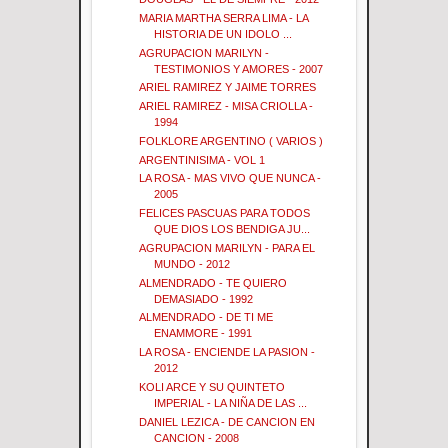
MARIA MARTHA SERRA LIMA - LA
HISTORIA DE UN IDOLO ...
AGRUPACION MARILYN -
TESTIMONIOS Y AMORES - 2007
ARIEL RAMIREZ Y JAIME TORRES
ARIEL RAMIREZ - MISA CRIOLLA -
1994
FOLKLORE ARGENTINO ( VARIOS )
ARGENTINISIMA - VOL 1
LA ROSA - MAS VIVO QUE NUNCA -
2005
FELICES PASCUAS PARA TODOS
QUE DIOS LOS BENDIGA JU...
AGRUPACION MARILYN - PARA EL
MUNDO - 2012
ALMENDRADO - TE QUIERO
DEMASIADO - 1992
ALMENDRADO - DE TI ME
ENAMMORE - 1991
LA ROSA - ENCIENDE LA PASION -
2012
KOLI ARCE Y SU QUINTETO
IMPERIAL - LA NIÑA DE LAS ...
DANIEL LEZICA - DE CANCION EN
CANCION - 2008