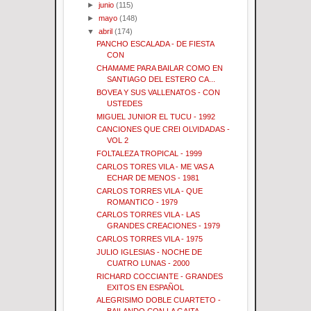
►
junio
(115)
►
mayo
(148)
▼
abril
(174)
PANCHO ESCALADA - DE FIESTA
CON
CHAMAME PARA BAILAR COMO EN
SANTIAGO DEL ESTERO CA...
BOVEA Y SUS VALLENATOS - CON
USTEDES
MIGUEL JUNIOR EL TUCU - 1992
CANCIONES QUE CREI OLVIDADAS -
VOL 2
FOLTALEZA TROPICAL - 1999
CARLOS TORES VILA - ME VAS A
ECHAR DE MENOS - 1981
CARLOS TORRES VILA - QUE
ROMANTICO - 1979
CARLOS TORRES VILA - LAS
GRANDES CREACIONES - 1979
CARLOS TORRES VILA - 1975
JULIO IGLESIAS - NOCHE DE
CUATRO LUNAS - 2000
RICHARD COCCIANTE - GRANDES
EXITOS EN ESPAÑOL
ALEGRISIMO DOBLE CUARTETO -