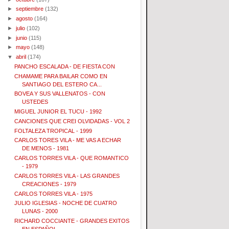
►
septiembre
(132)
►
agosto
(164)
►
julio
(102)
►
junio
(115)
►
mayo
(148)
▼
abril
(174)
PANCHO ESCALADA - DE FIESTA CON
CHAMAME PARA BAILAR COMO EN
SANTIAGO DEL ESTERO CA...
BOVEA Y SUS VALLENATOS - CON
USTEDES
MIGUEL JUNIOR EL TUCU - 1992
CANCIONES QUE CREI OLVIDADAS - VOL 2
FOLTALEZA TROPICAL - 1999
CARLOS TORES VILA - ME VAS A ECHAR
DE MENOS - 1981
CARLOS TORRES VILA - QUE ROMANTICO
- 1979
CARLOS TORRES VILA - LAS GRANDES
CREACIONES - 1979
CARLOS TORRES VILA - 1975
JULIO IGLESIAS - NOCHE DE CUATRO
LUNAS - 2000
RICHARD COCCIANTE - GRANDES EXITOS