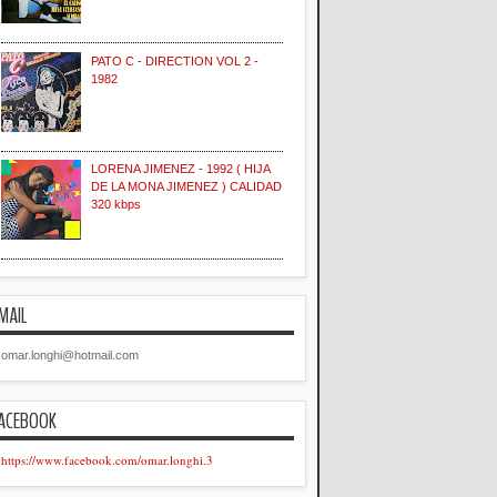
PATO C - DIRECTION VOL 2 -
1982
LORENA JIMENEZ - 1992 ( HIJA
DE LA MONA JIMENEZ ) CALIDAD
320 kbps
MAIL
omar.longhi@hotmail.com
ACEBOOK
https://www.facebook.com/omar.longhi.3