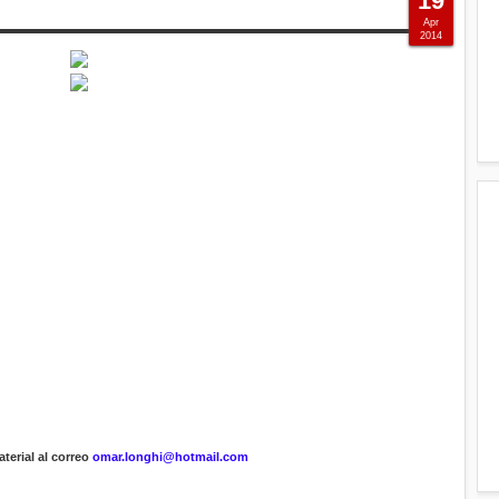
19
Apr
2014
terial al correo
omar.longhi@hotmail.com