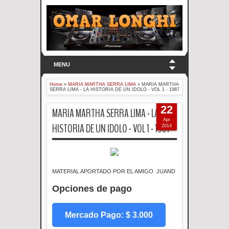
MENU
Home
»
MARIA MARTHA SERRA LIMA
»
MARIA MARTHA
SERRA LIMA - LA HISTORIA DE UN IDOLO - VOL 1 - 1987
22
MARIA MARTHA SERRA LIMA - LA
Apr
HISTORIA DE UN IDOLO - VOL 1 - 1987
2014
MATERIAL APORTADO POR EL AMIGO JUAND
Opciones de pago
Mercado Pago: $ 3.000