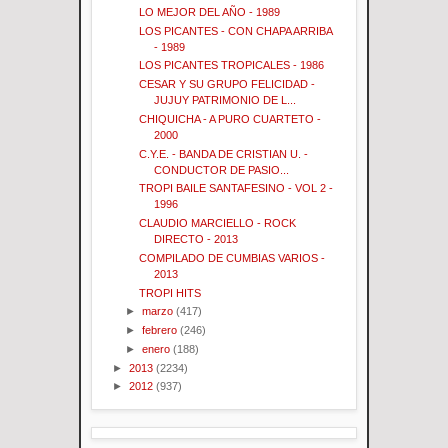
LO MEJOR DEL AÑO - 1989
LOS PICANTES - CON CHAPA ARRIBA
- 1989
LOS PICANTES TROPICALES - 1986
CESAR Y SU GRUPO FELICIDAD -
JUJUY PATRIMONIO DE L...
CHIQUICHA - A PURO CUARTETO -
2000
C.Y.E. - BANDA DE CRISTIAN U. -
CONDUCTOR DE PASIO...
TROPI BAILE SANTAFESINO - VOL 2 -
1996
CLAUDIO MARCIELLO - ROCK
DIRECTO - 2013
COMPILADO DE CUMBIAS VARIOS -
2013
TROPI HITS
►
marzo
(417)
►
febrero
(246)
►
enero
(188)
►
2013
(2234)
►
2012
(937)