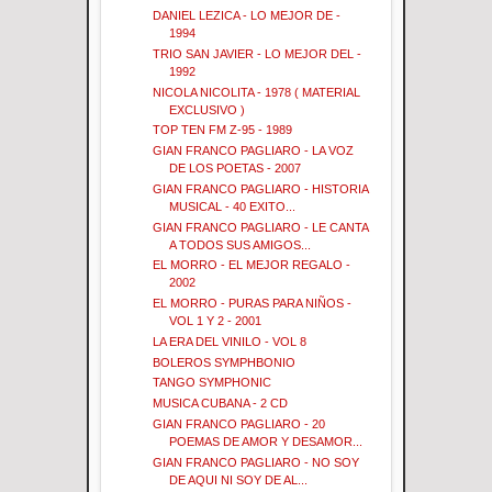
DANIEL LEZICA - LO MEJOR DE -
1994
TRIO SAN JAVIER - LO MEJOR DEL -
1992
NICOLA NICOLITA - 1978 ( MATERIAL
EXCLUSIVO )
TOP TEN FM Z-95 - 1989
GIAN FRANCO PAGLIARO - LA VOZ
DE LOS POETAS - 2007
GIAN FRANCO PAGLIARO - HISTORIA
MUSICAL - 40 EXITO...
GIAN FRANCO PAGLIARO - LE CANTA
A TODOS SUS AMIGOS...
EL MORRO - EL MEJOR REGALO -
2002
EL MORRO - PURAS PARA NIÑOS -
VOL 1 Y 2 - 2001
LA ERA DEL VINILO - VOL 8
BOLEROS SYMPHBONIO
TANGO SYMPHONIC
MUSICA CUBANA - 2 CD
GIAN FRANCO PAGLIARO - 20
POEMAS DE AMOR Y DESAMOR...
GIAN FRANCO PAGLIARO - NO SOY
DE AQUI NI SOY DE AL...