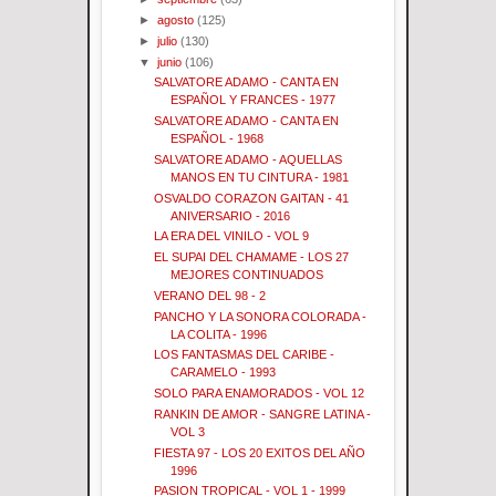
►
agosto
(125)
►
julio
(130)
▼
junio
(106)
SALVATORE ADAMO - CANTA EN
ESPAÑOL Y FRANCES - 1977
SALVATORE ADAMO - CANTA EN
ESPAÑOL - 1968
SALVATORE ADAMO - AQUELLAS
MANOS EN TU CINTURA - 1981
OSVALDO CORAZON GAITAN - 41
ANIVERSARIO - 2016
LA ERA DEL VINILO - VOL 9
EL SUPAI DEL CHAMAME - LOS 27
MEJORES CONTINUADOS
VERANO DEL 98 - 2
PANCHO Y LA SONORA COLORADA -
LA COLITA - 1996
LOS FANTASMAS DEL CARIBE -
CARAMELO - 1993
SOLO PARA ENAMORADOS - VOL 12
RANKIN DE AMOR - SANGRE LATINA -
VOL 3
FIESTA 97 - LOS 20 EXITOS DEL AÑO
1996
PASION TROPICAL - VOL 1 - 1999