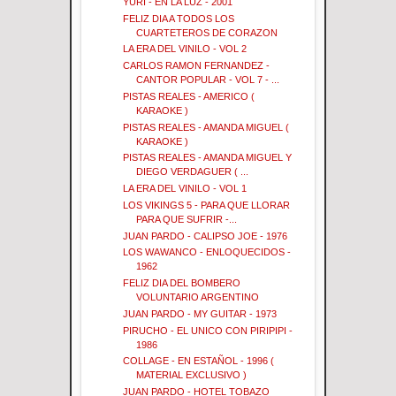
YURI - EN LA LUZ - 2001
FELIZ DIA A TODOS LOS
CUARTETEROS DE CORAZON
LA ERA DEL VINILO - VOL 2
CARLOS RAMON FERNANDEZ -
CANTOR POPULAR - VOL 7 - ...
PISTAS REALES - AMERICO (
KARAOKE )
PISTAS REALES - AMANDA MIGUEL (
KARAOKE )
PISTAS REALES - AMANDA MIGUEL Y
DIEGO VERDAGUER ( ...
LA ERA DEL VINILO - VOL 1
LOS VIKINGS 5 - PARA QUE LLORAR
PARA QUE SUFRIR -...
JUAN PARDO - CALIPSO JOE - 1976
LOS WAWANCO - ENLOQUECIDOS -
1962
FELIZ DIA DEL BOMBERO
VOLUNTARIO ARGENTINO
JUAN PARDO - MY GUITAR - 1973
PIRUCHO - EL UNICO CON PIRIPIPI -
1986
COLLAGE - EN ESTAÑOL - 1996 (
MATERIAL EXCLUSIVO )
JUAN PARDO - HOTEL TOBAZO