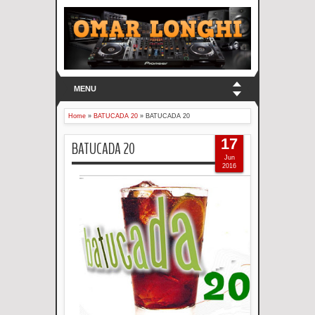
MENU
Home
»
BATUCADA 20
»
BATUCADA 20
17
BATUCADA 20
Jun
2016