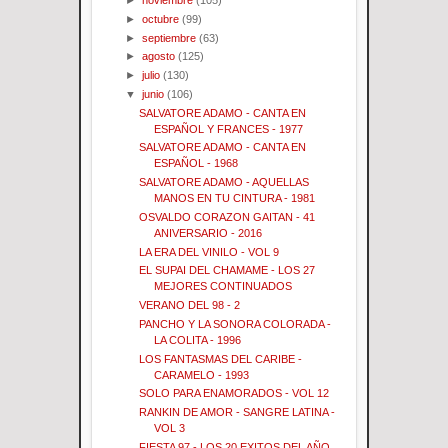
►
noviembre
(105)
►
octubre
(99)
►
septiembre
(63)
►
agosto
(125)
►
julio
(130)
▼
junio
(106)
SALVATORE ADAMO - CANTA EN
ESPAÑOL Y FRANCES - 1977
SALVATORE ADAMO - CANTA EN
ESPAÑOL - 1968
SALVATORE ADAMO - AQUELLAS
MANOS EN TU CINTURA - 1981
OSVALDO CORAZON GAITAN - 41
ANIVERSARIO - 2016
LA ERA DEL VINILO - VOL 9
EL SUPAI DEL CHAMAME - LOS 27
MEJORES CONTINUADOS
VERANO DEL 98 - 2
PANCHO Y LA SONORA COLORADA -
LA COLITA - 1996
LOS FANTASMAS DEL CARIBE -
CARAMELO - 1993
SOLO PARA ENAMORADOS - VOL 12
RANKIN DE AMOR - SANGRE LATINA -
VOL 3
FIESTA 97 - LOS 20 EXITOS DEL AÑO