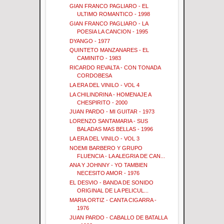
GIAN FRANCO PAGLIARO - EL
ULTIMO ROMANTICO - 1998
GIAN FRANCO PAGLIARO - LA
POESIA LA CANCION - 1995
DYANGO - 1977
QUINTETO MANZANARES - EL
CAMINITO - 1983
RICARDO REVALTA - CON TONADA
CORDOBESA
LA ERA DEL VINILO - VOL 4
LA CHILINDRINA - HOMENAJE A
CHESPIRITO - 2000
JUAN PARDO - MI GUITAR - 1973
LORENZO SANTAMARIA - SUS
BALADAS MAS BELLAS - 1996
LA ERA DEL VINILO - VOL 3
NOEMI BARBERO Y GRUPO
FLUENCIA - LA ALEGRIA DE CAN...
ANA Y JOHNNY - YO TAMBIEN
NECESITO AMOR - 1976
EL DESVIO - BANDA DE SONIDO
ORIGINAL DE LA PELICUL...
MARIA ORTIZ - CANTA CIGARRA -
1976
JUAN PARDO - CABALLO DE BATALLA