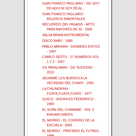
GIAN FRANCO PAGLIARO - NO SOY
DE AQUI NI SOY DE AL...
GIAN FRANCO PAGLIARO -
BOLEROS INMORTALES
RECUERDO DEL PASADO - APTO
PARA MAYORES DE 30 - 2006
SALSA BRAVA INSTRUMENTAL
DISCO BABY - 1980
PABLO ABRAIRA - GRANDES EXITOS
- 1997
CAMILO SESTO - 17 NUMEROS VOL
1 Y 2 - 2007
OS PARALAMAS - DO SUCESSO -
2015
SIGANME LOS BUENOS A LA
VECINDAD DEL CHAVO - 1981
LA CHILINDRINA -
FIJATE,FIJATE,FIJATE - 1977
QUICO - AHORA ES FEDERRICO -
1983
EL SUPAI DEL CHAMAME - VOL 3
ENGANCHADOS
EL MORRO - EL CORRIDO DE LA
ESCUELA - 2000
EL MORRO - PREFIERO EL FUTBOL -
1998