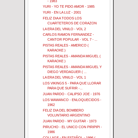
- 1983
YURI - YO TE PIDO AMOR - 1985
YURI - EN LA LUZ - 2001
FELIZ DIA A TODOS LOS
CUARTETEROS DE CORAZON
LA ERA DEL VINILO - VOL 2
CARLOS RAMON FERNANDEZ -
CANTOR POPULAR - VOL 7 - ...
PISTAS REALES - AMERICO (
KARAOKE )
PISTAS REALES - AMANDA MIGUEL (
KARAOKE )
PISTAS REALES - AMANDA MIGUEL Y
DIEGO VERDAGUER ( ...
LA ERA DEL VINILO - VOL 1
LOS VIKINGS 5 - PARA QUE LLORAR
PARA QUE SUFRIR -...
JUAN PARDO - CALIPSO JOE - 1976
LOS WAWANCO - ENLOQUECIDOS -
1962
FELIZ DIA DEL BOMBERO
VOLUNTARIO ARGENTINO
JUAN PARDO - MY GUITAR - 1973
PIRUCHO - EL UNICO CON PIRIPIPI -
1986
COLLAGE - EN ESTAÑOL - 1996 (