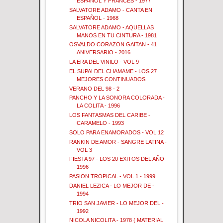
ESPAÑOL Y FRANCES - 1977
SALVATORE ADAMO - CANTA EN
ESPAÑOL - 1968
SALVATORE ADAMO - AQUELLAS
MANOS EN TU CINTURA - 1981
OSVALDO CORAZON GAITAN - 41
ANIVERSARIO - 2016
LA ERA DEL VINILO - VOL 9
EL SUPAI DEL CHAMAME - LOS 27
MEJORES CONTINUADOS
VERANO DEL 98 - 2
PANCHO Y LA SONORA COLORADA -
LA COLITA - 1996
LOS FANTASMAS DEL CARIBE -
CARAMELO - 1993
SOLO PARA ENAMORADOS - VOL 12
RANKIN DE AMOR - SANGRE LATINA -
VOL 3
FIESTA 97 - LOS 20 EXITOS DEL AÑO
1996
PASION TROPICAL - VOL 1 - 1999
DANIEL LEZICA - LO MEJOR DE -
1994
TRIO SAN JAVIER - LO MEJOR DEL -
1992
NICOLA NICOLITA - 1978 ( MATERIAL