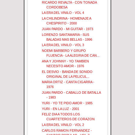
RICARDO REVALTA - CON TONADA
CORDOBESA
LA ERA DEL VINILO - VOL 4
LA CHILINDRINA - HOMENAJE A
CHESPIRITO - 2000
JUAN PARDO - MI GUITAR - 1973
LORENZO SANTAMARIA - SUS
BALADAS MAS BELLAS - 1996
LA ERA DEL VINILO - VOL 3
NOEMI BARBERO Y GRUPO
FLUENCIA - LA ALEGRIA DE CAN...
ANA Y JOHNNY - YO TAMBIEN
NECESITO AMOR - 1976
EL DESVIO - BANDA DE SONIDO
ORIGINAL DE LA PELICUL...
MARIA ORTIZ - CANTA CIGARRA -
1976
JUAN PARDO - CABALLO DE BATALLA
- 1983
YURI - YO TE PIDO AMOR - 1985
YURI - EN LA LUZ - 2001
FELIZ DIA A TODOS LOS
CUARTETEROS DE CORAZON
LA ERA DEL VINILO - VOL 2
CARLOS RAMON FERNANDEZ -