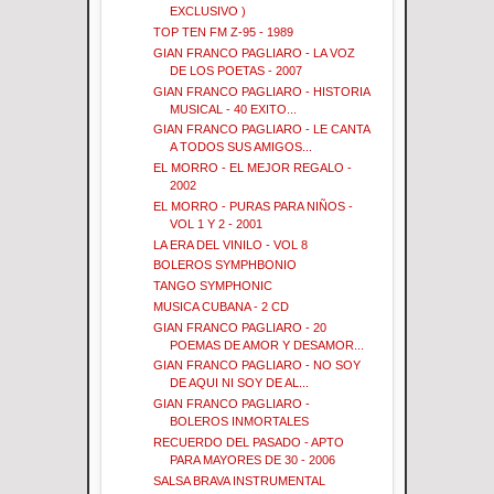
EXCLUSIVO )
TOP TEN FM Z-95 - 1989
GIAN FRANCO PAGLIARO - LA VOZ
DE LOS POETAS - 2007
GIAN FRANCO PAGLIARO - HISTORIA
MUSICAL - 40 EXITO...
GIAN FRANCO PAGLIARO - LE CANTA
A TODOS SUS AMIGOS...
EL MORRO - EL MEJOR REGALO -
2002
EL MORRO - PURAS PARA NIÑOS -
VOL 1 Y 2 - 2001
LA ERA DEL VINILO - VOL 8
BOLEROS SYMPHBONIO
TANGO SYMPHONIC
MUSICA CUBANA - 2 CD
GIAN FRANCO PAGLIARO - 20
POEMAS DE AMOR Y DESAMOR...
GIAN FRANCO PAGLIARO - NO SOY
DE AQUI NI SOY DE AL...
GIAN FRANCO PAGLIARO -
BOLEROS INMORTALES
RECUERDO DEL PASADO - APTO
PARA MAYORES DE 30 - 2006
SALSA BRAVA INSTRUMENTAL