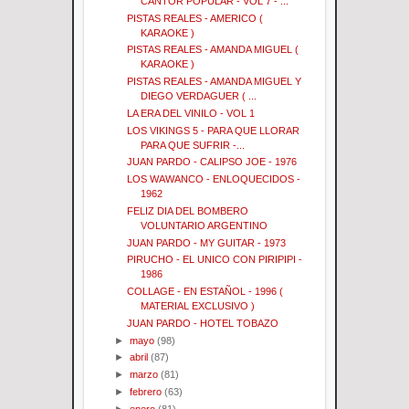
CANTOR POPULAR - VOL 7 - ...
PISTAS REALES - AMERICO (
KARAOKE )
PISTAS REALES - AMANDA MIGUEL (
KARAOKE )
PISTAS REALES - AMANDA MIGUEL Y
DIEGO VERDAGUER ( ...
LA ERA DEL VINILO - VOL 1
LOS VIKINGS 5 - PARA QUE LLORAR
PARA QUE SUFRIR -...
JUAN PARDO - CALIPSO JOE - 1976
LOS WAWANCO - ENLOQUECIDOS -
1962
FELIZ DIA DEL BOMBERO
VOLUNTARIO ARGENTINO
JUAN PARDO - MY GUITAR - 1973
PIRUCHO - EL UNICO CON PIRIPIPI -
1986
COLLAGE - EN ESTAÑOL - 1996 (
MATERIAL EXCLUSIVO )
JUAN PARDO - HOTEL TOBAZO
►
mayo
(98)
►
abril
(87)
►
marzo
(81)
►
febrero
(63)
►
enero
(81)