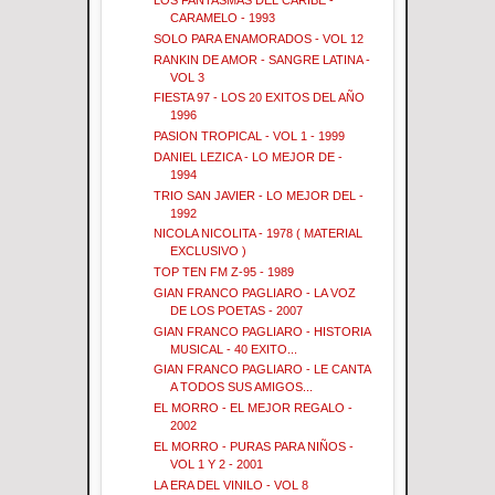
LOS FANTASMAS DEL CARIBE -
CARAMELO - 1993
SOLO PARA ENAMORADOS - VOL 12
RANKIN DE AMOR - SANGRE LATINA -
VOL 3
FIESTA 97 - LOS 20 EXITOS DEL AÑO
1996
PASION TROPICAL - VOL 1 - 1999
DANIEL LEZICA - LO MEJOR DE -
1994
TRIO SAN JAVIER - LO MEJOR DEL -
1992
NICOLA NICOLITA - 1978 ( MATERIAL
EXCLUSIVO )
TOP TEN FM Z-95 - 1989
GIAN FRANCO PAGLIARO - LA VOZ
DE LOS POETAS - 2007
GIAN FRANCO PAGLIARO - HISTORIA
MUSICAL - 40 EXITO...
GIAN FRANCO PAGLIARO - LE CANTA
A TODOS SUS AMIGOS...
EL MORRO - EL MEJOR REGALO -
2002
EL MORRO - PURAS PARA NIÑOS -
VOL 1 Y 2 - 2001
LA ERA DEL VINILO - VOL 8