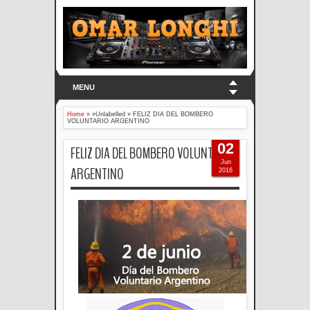
MENU
Home
» »Unlabelled »
FELIZ DIA DEL BOMBERO
VOLUNTARIO ARGENTINO
02
FELIZ DIA DEL BOMBERO VOLUNTARIO
Jun
ARGENTINO
2016