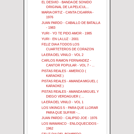
EL DESVIO - BANDA DE SONIDO
ORIGINAL DE LA PELICUL...
MARIA ORTIZ - CANTA CIGARRA -
1976
JUAN PARDO - CABALLO DE BATALLA
- 1983
YURI - YO TE PIDO AMOR - 1985
YURI - EN LA LUZ - 2001
FELIZ DIA A TODOS LOS
CUARTETEROS DE CORAZON
LA ERA DEL VINILO - VOL 2
CARLOS RAMON FERNANDEZ -
CANTOR POPULAR - VOL 7 - ...
PISTAS REALES - AMERICO (
KARAOKE )
PISTAS REALES - AMANDA MIGUEL (
KARAOKE )
PISTAS REALES - AMANDA MIGUEL Y
DIEGO VERDAGUER ( ...
LA ERA DEL VINILO - VOL 1
LOS VIKINGS 5 - PARA QUE LLORAR
PARA QUE SUFRIR -...
JUAN PARDO - CALIPSO JOE - 1976
LOS WAWANCO - ENLOQUECIDOS -
1962
FELIZ DIA DEL BOMBERO