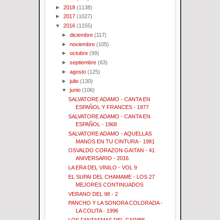
►
2018
(1138)
►
2017
(1027)
▼
2016
(1155)
►
diciembre
(117)
►
noviembre
(105)
►
octubre
(99)
►
septiembre
(63)
►
agosto
(125)
►
julio
(130)
▼
junio
(106)
SALVATORE ADAMO - CANTA EN
ESPAÑOL Y FRANCES - 1977
SALVATORE ADAMO - CANTA EN
ESPAÑOL - 1968
SALVATORE ADAMO - AQUELLAS
MANOS EN TU CINTURA - 1981
OSVALDO CORAZON GAITAN - 41
ANIVERSARIO - 2016
LA ERA DEL VINILO - VOL 9
EL SUPAI DEL CHAMAME - LOS 27
MEJORES CONTINUADOS
VERANO DEL 98 - 2
PANCHO Y LA SONORA COLORADA -
LA COLITA - 1996