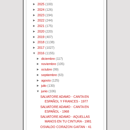
►
2025
(100)
►
2024
(126)
►
2023
(194)
►
2022
(244)
►
2021
(175)
►
2020
(220)
►
2019
(407)
►
2018
(1138)
►
2017
(1027)
▼
2016
(1155)
►
diciembre
(117)
►
noviembre
(105)
►
octubre
(99)
►
septiembre
(63)
►
agosto
(125)
►
julio
(130)
▼
junio
(106)
SALVATORE ADAMO - CANTA EN
ESPAÑOL Y FRANCES - 1977
SALVATORE ADAMO - CANTA EN
ESPAÑOL - 1968
SALVATORE ADAMO - AQUELLAS
MANOS EN TU CINTURA - 1981
OSVALDO CORAZON GAITAN - 41