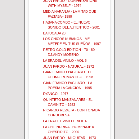
JUAN PARDO - CONVERSATIONS
WITH MYSELF - 1974
MEDIA NARANJA - LA MITAD QUE
FALTABA - 1999
HABANA COMBO - EL NUEVO
SONIDO DEL AUTENTICO - 2001
BATUCADA 20
LOS CHICOS KUBANOS - ME
METERE EN TUS SUEÑOS - 1997
RETRO GOLD EDITION - 70 - 80 -
DJ.ANDY MORENO
LA ERA DEL VINILO - VOL 5
JUAN PARDO - NATURAL - 1972
GIAN FRANCO PAGLIARO - EL
ULTIMO ROMANTICO - 1998
GIAN FRANCO PAGLIARO - LA
POESIA LA CANCION - 1995
DYANGO - 1977
QUINTETO MANZANARES - EL
CAMINITO - 1983
RICARDO REVALTA - CON TONADA
CORDOBESA
LA ERA DEL VINILO - VOL 4
LA CHILINDRINA - HOMENAJE A
CHESPIRITO - 2000
JUAN PARDO - MI GUITAR - 1973