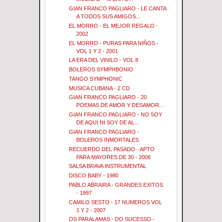
GIAN FRANCO PAGLIARO - LE CANTA
A TODOS SUS AMIGOS...
EL MORRO - EL MEJOR REGALO -
2002
EL MORRO - PURAS PARA NIÑOS -
VOL 1 Y 2 - 2001
LA ERA DEL VINILO - VOL 8
BOLEROS SYMPHBONIO
TANGO SYMPHONIC
MUSICA CUBANA - 2 CD
GIAN FRANCO PAGLIARO - 20
POEMAS DE AMOR Y DESAMOR...
GIAN FRANCO PAGLIARO - NO SOY
DE AQUI NI SOY DE AL...
GIAN FRANCO PAGLIARO -
BOLEROS INMORTALES
RECUERDO DEL PASADO - APTO
PARA MAYORES DE 30 - 2006
SALSA BRAVA INSTRUMENTAL
DISCO BABY - 1980
PABLO ABRAIRA - GRANDES EXITOS
- 1997
CAMILO SESTO - 17 NUMEROS VOL
1 Y 2 - 2007
OS PARALAMAS - DO SUCESSO -