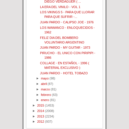
DIEGO VERDAGUER ( ...
LA ERA DEL VINILO - VOL 1
LOS VIKINGS 5 - PARA QUE LLORAR
PARA QUE SUFRIR -...
JUAN PARDO - CALIPSO JOE - 1976
LOS WAWANCO - ENLOQUECIDOS -
1962
FELIZ DIA DEL BOMBERO
VOLUNTARIO ARGENTINO
JUAN PARDO - MY GUITAR - 1973
PIRUCHO - EL UNICO CON PIRIPIPI -
1986
COLLAGE - EN ESTAÑOL - 1996 (
MATERIAL EXCLUSIVO )
JUAN PARDO - HOTEL TOBAZO
►
mayo
(98)
►
abril
(87)
►
marzo
(81)
►
febrero
(63)
►
enero
(81)
►
2015
(1453)
►
2014
(2008)
►
2013
(2234)
►
2012
(937)