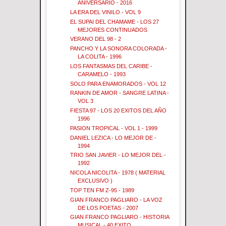
ANIVERSARIO - 2016
LA ERA DEL VINILO - VOL 9
EL SUPAI DEL CHAMAME - LOS 27
MEJORES CONTINUADOS
VERANO DEL 98 - 2
PANCHO Y LA SONORA COLORADA -
LA COLITA - 1996
LOS FANTASMAS DEL CARIBE -
CARAMELO - 1993
SOLO PARA ENAMORADOS - VOL 12
RANKIN DE AMOR - SANGRE LATINA -
VOL 3
FIESTA 97 - LOS 20 EXITOS DEL AÑO
1996
PASION TROPICAL - VOL 1 - 1999
DANIEL LEZICA - LO MEJOR DE -
1994
TRIO SAN JAVIER - LO MEJOR DEL -
1992
NICOLA NICOLITA - 1978 ( MATERIAL
EXCLUSIVO )
TOP TEN FM Z-95 - 1989
GIAN FRANCO PAGLIARO - LA VOZ
DE LOS POETAS - 2007
GIAN FRANCO PAGLIARO - HISTORIA
MUSICAL - 40 EXITO...