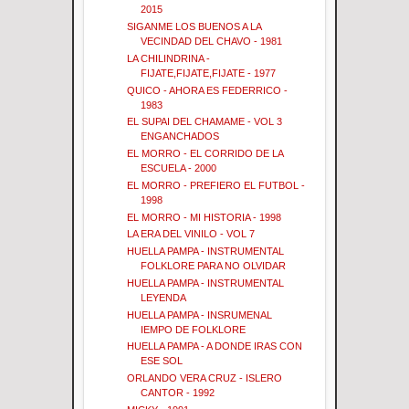
2015
SIGANME LOS BUENOS A LA
VECINDAD DEL CHAVO - 1981
LA CHILINDRINA -
FIJATE,FIJATE,FIJATE - 1977
QUICO - AHORA ES FEDERRICO -
1983
EL SUPAI DEL CHAMAME - VOL 3
ENGANCHADOS
EL MORRO - EL CORRIDO DE LA
ESCUELA - 2000
EL MORRO - PREFIERO EL FUTBOL -
1998
EL MORRO - MI HISTORIA - 1998
LA ERA DEL VINILO - VOL 7
HUELLA PAMPA - INSTRUMENTAL
FOLKLORE PARA NO OLVIDAR
HUELLA PAMPA - INSTRUMENTAL
LEYENDA
HUELLA PAMPA - INSRUMENAL
IEMPO DE FOLKLORE
HUELLA PAMPA - A DONDE IRAS CON
ESE SOL
ORLANDO VERA CRUZ - ISLERO
CANTOR - 1992