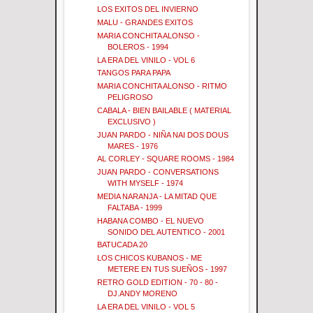
LOS EXITOS DEL INVIERNO
MALU - GRANDES EXITOS
MARIA CONCHITA ALONSO -
BOLEROS - 1994
LA ERA DEL VINILO - VOL 6
TANGOS PARA PAPA
MARIA CONCHITA ALONSO - RITMO
PELIGROSO
CABALA - BIEN BAILABLE ( MATERIAL
EXCLUSIVO )
JUAN PARDO - NIÑA NAI DOS DOUS
MARES - 1976
AL CORLEY - SQUARE ROOMS - 1984
JUAN PARDO - CONVERSATIONS
WITH MYSELF - 1974
MEDIA NARANJA - LA MITAD QUE
FALTABA - 1999
HABANA COMBO - EL NUEVO
SONIDO DEL AUTENTICO - 2001
BATUCADA 20
LOS CHICOS KUBANOS - ME
METERE EN TUS SUEÑOS - 1997
RETRO GOLD EDITION - 70 - 80 -
DJ.ANDY MORENO
LA ERA DEL VINILO - VOL 5