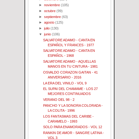
►
noviembre
(105)
►
octubre
(99)
►
septiembre
(63)
►
agosto
(125)
►
julio
(130)
▼
junio
(106)
SALVATORE ADAMO - CANTA EN
ESPAÑOL Y FRANCES - 1977
SALVATORE ADAMO - CANTA EN
ESPAÑOL - 1968
SALVATORE ADAMO - AQUELLAS
MANOS EN TU CINTURA - 1981
OSVALDO CORAZON GAITAN - 41
ANIVERSARIO - 2016
LA ERA DEL VINILO - VOL 9
EL SUPAI DEL CHAMAME - LOS 27
MEJORES CONTINUADOS
VERANO DEL 98 - 2
PANCHO Y LA SONORA COLORADA -
LA COLITA - 1996
LOS FANTASMAS DEL CARIBE -
CARAMELO - 1993
SOLO PARA ENAMORADOS - VOL 12
RANKIN DE AMOR - SANGRE LATINA -
VOL 3