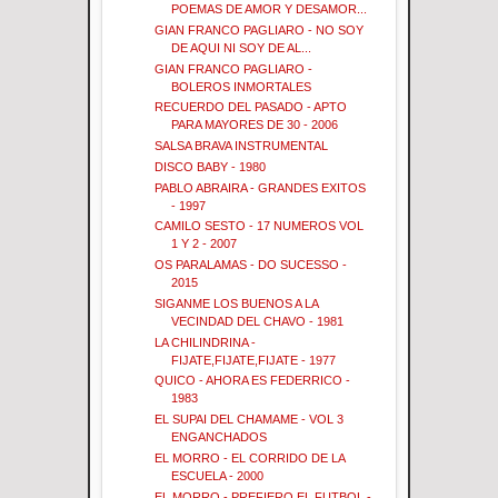
POEMAS DE AMOR Y DESAMOR...
GIAN FRANCO PAGLIARO - NO SOY
DE AQUI NI SOY DE AL...
GIAN FRANCO PAGLIARO -
BOLEROS INMORTALES
RECUERDO DEL PASADO - APTO
PARA MAYORES DE 30 - 2006
SALSA BRAVA INSTRUMENTAL
DISCO BABY - 1980
PABLO ABRAIRA - GRANDES EXITOS
- 1997
CAMILO SESTO - 17 NUMEROS VOL
1 Y 2 - 2007
OS PARALAMAS - DO SUCESSO -
2015
SIGANME LOS BUENOS A LA
VECINDAD DEL CHAVO - 1981
LA CHILINDRINA -
FIJATE,FIJATE,FIJATE - 1977
QUICO - AHORA ES FEDERRICO -
1983
EL SUPAI DEL CHAMAME - VOL 3
ENGANCHADOS
EL MORRO - EL CORRIDO DE LA
ESCUELA - 2000
EL MORRO - PREFIERO EL FUTBOL -