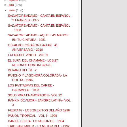
►
julio
(130)
▼
junio
(106)
SALVATORE ADAMO - CANTA EN ESPAÑOL
Y FRANCES - 1977
SALVATORE ADAMO - CANTA EN ESPAÑOL
- 1968
SALVATORE ADAMO - AQUELLAS MANOS
EN TU CINTURA - 1981
OSVALDO CORAZON GAITAN - 41
ANIVERSARIO - 2016
LA ERA DEL VINILO - VOL 9
EL SUPAI DEL CHAMAME - LOS 27
MEJORES CONTINUADOS
VERANO DEL 98 - 2
PANCHO Y LA SONORA COLORADA - LA
COLITA - 1996
LOS FANTASMAS DEL CARIBE -
CARAMELO - 1993
SOLO PARA ENAMORADOS - VOL 12
RANKIN DE AMOR - SANGRE LATINA - VOL
3
FIESTA 97 - LOS 20 EXITOS DEL AÑO 1996
PASION TROPICAL - VOL 1 - 1999
DANIEL LEZICA - LO MEJOR DE - 1994
TRIO SAN JAVIER - LO MEJOR DEL - 1992