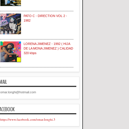
PATO C - DIRECTION VOL 2 -
1982
LORENA JIMENEZ - 1992 ( HIJA
DE LA MONA JIMENEZ ) CALIDAD
320 kbps
MAIL
omar.longhi@hotmail.com
ACEBOOK
https://www.facebook.com/omar.longhi.3