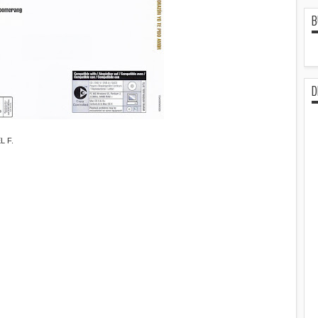
B
D
 F.