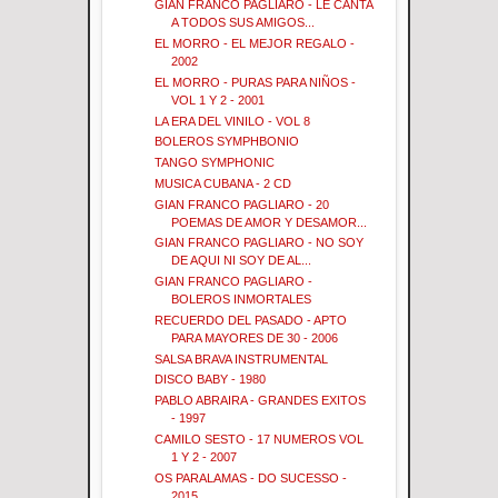
GIAN FRANCO PAGLIARO - LE CANTA
A TODOS SUS AMIGOS...
EL MORRO - EL MEJOR REGALO -
2002
EL MORRO - PURAS PARA NIÑOS -
VOL 1 Y 2 - 2001
LA ERA DEL VINILO - VOL 8
BOLEROS SYMPHBONIO
TANGO SYMPHONIC
MUSICA CUBANA - 2 CD
GIAN FRANCO PAGLIARO - 20
POEMAS DE AMOR Y DESAMOR...
GIAN FRANCO PAGLIARO - NO SOY
DE AQUI NI SOY DE AL...
GIAN FRANCO PAGLIARO -
BOLEROS INMORTALES
RECUERDO DEL PASADO - APTO
PARA MAYORES DE 30 - 2006
SALSA BRAVA INSTRUMENTAL
DISCO BABY - 1980
PABLO ABRAIRA - GRANDES EXITOS
- 1997
CAMILO SESTO - 17 NUMEROS VOL
1 Y 2 - 2007
OS PARALAMAS - DO SUCESSO -
2015