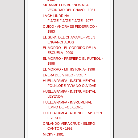
SIGANME LOS BUENOS A LA
VECINDAD DEL CHAVO - 1981
LA CHILINDRINA -
FIJATE,FIJATE,FIJATE - 1977
QUICO - AHORA ES FEDERRICO -
1983
EL SUPAI DEL CHAMAME - VOL 3
ENGANCHADOS
EL MORRO - EL CORRIDO DE LA
ESCUELA - 2000
EL MORRO - PREFIERO EL FUTBOL -
1998
EL MORRO - MI HISTORIA - 1998
LA ERA DEL VINILO - VOL 7
HUELLA PAMPA - INSTRUMENTAL
FOLKLORE PARA NO OLVIDAR
HUELLA PAMPA - INSTRUMENTAL
LEYENDA
HUELLA PAMPA - INSRUMENAL
IEMPO DE FOLKLORE
HUELLA PAMPA - A DONDE IRAS CON
ESE SOL
ORLANDO VERA CRUZ - ISLERO
CANTOR - 1992
MICKY - 1991