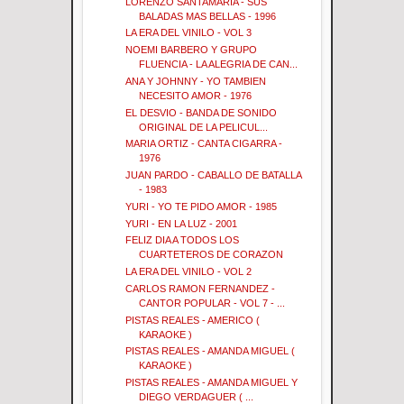
LORENZO SANTAMARIA - SUS
BALADAS MAS BELLAS - 1996
LA ERA DEL VINILO - VOL 3
NOEMI BARBERO Y GRUPO
FLUENCIA - LA ALEGRIA DE CAN...
ANA Y JOHNNY - YO TAMBIEN
NECESITO AMOR - 1976
EL DESVIO - BANDA DE SONIDO
ORIGINAL DE LA PELICUL...
MARIA ORTIZ - CANTA CIGARRA -
1976
JUAN PARDO - CABALLO DE BATALLA
- 1983
YURI - YO TE PIDO AMOR - 1985
YURI - EN LA LUZ - 2001
FELIZ DIA A TODOS LOS
CUARTETEROS DE CORAZON
LA ERA DEL VINILO - VOL 2
CARLOS RAMON FERNANDEZ -
CANTOR POPULAR - VOL 7 - ...
PISTAS REALES - AMERICO (
KARAOKE )
PISTAS REALES - AMANDA MIGUEL (
KARAOKE )
PISTAS REALES - AMANDA MIGUEL Y
DIEGO VERDAGUER ( ...