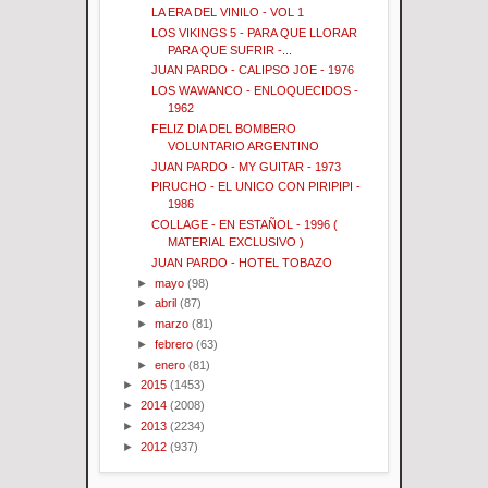
LA ERA DEL VINILO - VOL 1
LOS VIKINGS 5 - PARA QUE LLORAR
PARA QUE SUFRIR -...
JUAN PARDO - CALIPSO JOE - 1976
LOS WAWANCO - ENLOQUECIDOS -
1962
FELIZ DIA DEL BOMBERO
VOLUNTARIO ARGENTINO
JUAN PARDO - MY GUITAR - 1973
PIRUCHO - EL UNICO CON PIRIPIPI -
1986
COLLAGE - EN ESTAÑOL - 1996 (
MATERIAL EXCLUSIVO )
JUAN PARDO - HOTEL TOBAZO
►
mayo
(98)
►
abril
(87)
►
marzo
(81)
►
febrero
(63)
►
enero
(81)
►
2015
(1453)
►
2014
(2008)
►
2013
(2234)
►
2012
(937)