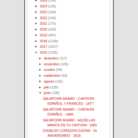
►
2025
(100)
►
2024
(126)
►
2023
(194)
►
2022
(244)
►
2021
(175)
►
2020
(220)
►
2019
(407)
►
2018
(1138)
►
2017
(1027)
▼
2016
(1155)
►
diciembre
(117)
►
noviembre
(105)
►
octubre
(99)
►
septiembre
(63)
►
agosto
(125)
►
julio
(130)
▼
junio
(106)
SALVATORE ADAMO - CANTA EN
ESPAÑOL Y FRANCES - 1977
SALVATORE ADAMO - CANTA EN
ESPAÑOL - 1968
SALVATORE ADAMO - AQUELLAS
MANOS EN TU CINTURA - 1981
OSVALDO CORAZON GAITAN - 41
ANIVERSARIO - 2016