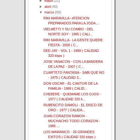
►
mayo
(21)
►
abril
(43)
▼
marzo
(50)
RIKI MARAVILLA - ATENCION
PREPARADOS PARA LA JODA ...
VIELMETTI Y SU COMBO - DEL
NORTE SOY - 1985 ( CALI...
RIKI MARAVILLA - LA GENTE QUIERE
FIESTA - 2000 ( C...
DEE-JAY - VOL 1 - 1989 ( CALIDAD
320 kbps )
JOSE YANACON - CON LA BANDERA
DE LA PAZ - 2007 ( C...
CUARTETO FANTASIA - SABI QUE NO
- 1975 ( CALIDAD 3...
DON OSCAR - EL CANTOR DE LA
FAMILIA - 1988 ( CALID...
CHEBERE - QUEMAME LOS OJOS -
1977 ( CALIDAD 320 k...
RUBENCITO DAMOLI - EL DISCO DE
ORO - 1977 ( CALIDA...
JUAN CORAZON RAMON -
MUCHACHO TODO CORAZON -
1985 ...
LOS WAWANCO - 26 GRANDES
EXITOS ( CALIDAD 320 kbps )