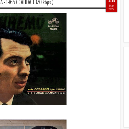
18
 1965 ( CALIDAD 320 kbps )
Mar
2022