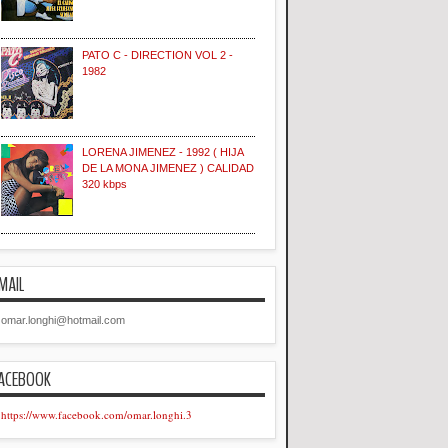
PATO C - DIRECTION VOL 2 -
1982
LORENA JIMENEZ - 1992 ( HIJA
DE LA MONA JIMENEZ ) CALIDAD
320 kbps
MAIL
omar.longhi@hotmail.com
ACEBOOK
https://www.facebook.com/omar.longhi.3