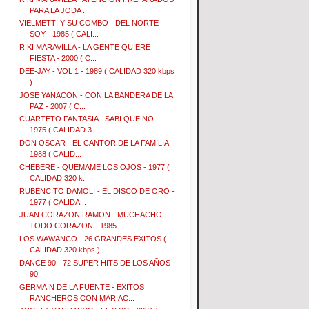
PARA LA JODA ...
VIELMETTI Y SU COMBO - DEL NORTE
SOY - 1985 ( CALI...
RIKI MARAVILLA - LA GENTE QUIERE
FIESTA - 2000 ( C...
DEE-JAY - VOL 1 - 1989 ( CALIDAD 320 kbps
)
JOSE YANACON - CON LA BANDERA DE LA
PAZ - 2007 ( C...
CUARTETO FANTASIA - SABI QUE NO -
1975 ( CALIDAD 3...
DON OSCAR - EL CANTOR DE LA FAMILIA -
1988 ( CALID...
CHEBERE - QUEMAME LOS OJOS - 1977 (
CALIDAD 320 k...
RUBENCITO DAMOLI - EL DISCO DE ORO -
1977 ( CALIDA...
JUAN CORAZON RAMON - MUCHACHO
TODO CORAZON - 1985 ...
LOS WAWANCO - 26 GRANDES EXITOS (
CALIDAD 320 kbps )
DANCE 90 - 72 SUPER HITS DE LOS AÑOS
90
GERMAIN DE LA FUENTE - EXITOS
RANCHEROS CON MARIAC...