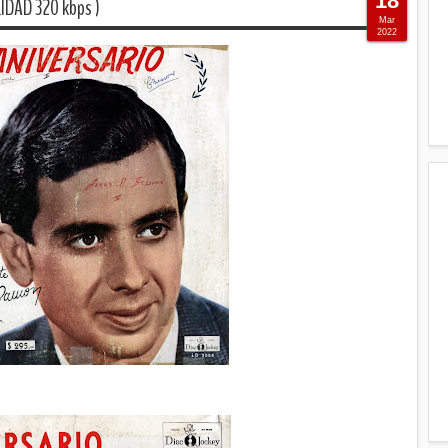
18
IDAD 320 kbps )
Mar
2022