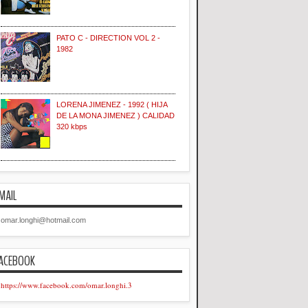
PATO C - DIRECTION VOL 2 -
1982
LORENA JIMENEZ - 1992 ( HIJA
DE LA MONA JIMENEZ ) CALIDAD
320 kbps
MAIL
omar.longhi@hotmail.com
ACEBOOK
https://www.facebook.com/omar.longhi.3