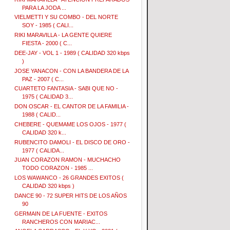
PARA LA JODA ...
VIELMETTI Y SU COMBO - DEL NORTE
SOY - 1985 ( CALI...
RIKI MARAVILLA - LA GENTE QUIERE
FIESTA - 2000 ( C...
DEE-JAY - VOL 1 - 1989 ( CALIDAD 320 kbps
)
JOSE YANACON - CON LA BANDERA DE LA
PAZ - 2007 ( C...
CUARTETO FANTASIA - SABI QUE NO -
1975 ( CALIDAD 3...
DON OSCAR - EL CANTOR DE LA FAMILIA -
1988 ( CALID...
CHEBERE - QUEMAME LOS OJOS - 1977 (
CALIDAD 320 k...
RUBENCITO DAMOLI - EL DISCO DE ORO -
1977 ( CALIDA...
JUAN CORAZON RAMON - MUCHACHO
TODO CORAZON - 1985 ...
LOS WAWANCO - 26 GRANDES EXITOS (
CALIDAD 320 kbps )
DANCE 90 - 72 SUPER HITS DE LOS AÑOS
90
GERMAIN DE LA FUENTE - EXITOS
RANCHEROS CON MARIAC...