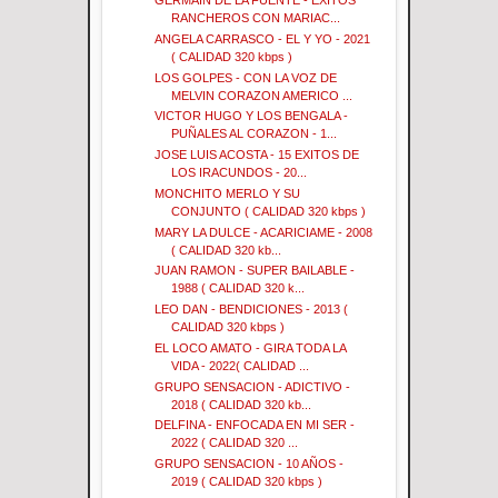
GERMAIN DE LA FUENTE - EXITOS
RANCHEROS CON MARIAC...
ANGELA CARRASCO - EL Y YO - 2021
( CALIDAD 320 kbps )
LOS GOLPES - CON LA VOZ DE
MELVIN CORAZON AMERICO ...
VICTOR HUGO Y LOS BENGALA -
PUÑALES AL CORAZON - 1...
JOSE LUIS ACOSTA - 15 EXITOS DE
LOS IRACUNDOS - 20...
MONCHITO MERLO Y SU
CONJUNTO ( CALIDAD 320 kbps )
MARY LA DULCE - ACARICIAME - 2008
( CALIDAD 320 kb...
JUAN RAMON - SUPER BAILABLE -
1988 ( CALIDAD 320 k...
LEO DAN - BENDICIONES - 2013 (
CALIDAD 320 kbps )
EL LOCO AMATO - GIRA TODA LA
VIDA - 2022( CALIDAD ...
GRUPO SENSACION - ADICTIVO -
2018 ( CALIDAD 320 kb...
DELFINA - ENFOCADA EN MI SER -
2022 ( CALIDAD 320 ...
GRUPO SENSACION - 10 AÑOS -
2019 ( CALIDAD 320 kbps )