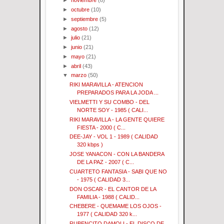
►
noviembre
(8)
►
octubre
(10)
►
septiembre
(5)
►
agosto
(12)
►
julio
(21)
►
junio
(21)
►
mayo
(21)
►
abril
(43)
▼
marzo
(50)
RIKI MARAVILLA - ATENCION
PREPARADOS PARA LA JODA ...
VIELMETTI Y SU COMBO - DEL
NORTE SOY - 1985 ( CALI...
RIKI MARAVILLA - LA GENTE QUIERE
FIESTA - 2000 ( C...
DEE-JAY - VOL 1 - 1989 ( CALIDAD
320 kbps )
JOSE YANACON - CON LA BANDERA
DE LA PAZ - 2007 ( C...
CUARTETO FANTASIA - SABI QUE NO
- 1975 ( CALIDAD 3...
DON OSCAR - EL CANTOR DE LA
FAMILIA - 1988 ( CALID...
CHEBERE - QUEMAME LOS OJOS -
1977 ( CALIDAD 320 k...
RUBENCITO DAMOLI - EL DISCO DE