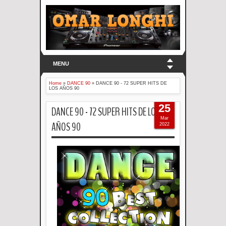
MENU
Home
»
DANCE 90
»
DANCE 90 - 72 SUPER HITS DE
LOS AÑOS 90
25
DANCE 90 - 72 SUPER HITS DE LOS
Mar
AÑOS 90
2022