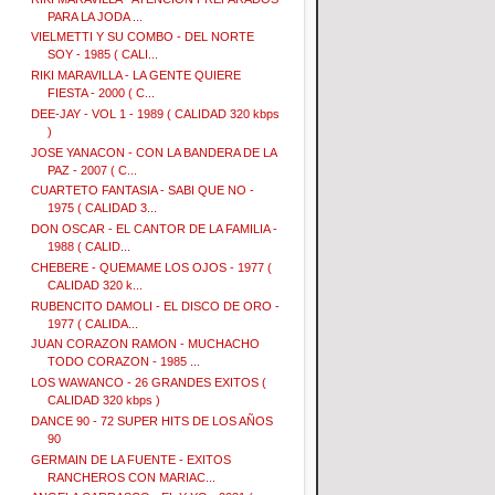
PARA LA JODA ...
VIELMETTI Y SU COMBO - DEL NORTE
SOY - 1985 ( CALI...
RIKI MARAVILLA - LA GENTE QUIERE
FIESTA - 2000 ( C...
DEE-JAY - VOL 1 - 1989 ( CALIDAD 320 kbps
)
JOSE YANACON - CON LA BANDERA DE LA
PAZ - 2007 ( C...
CUARTETO FANTASIA - SABI QUE NO -
1975 ( CALIDAD 3...
DON OSCAR - EL CANTOR DE LA FAMILIA -
1988 ( CALID...
CHEBERE - QUEMAME LOS OJOS - 1977 (
CALIDAD 320 k...
RUBENCITO DAMOLI - EL DISCO DE ORO -
1977 ( CALIDA...
JUAN CORAZON RAMON - MUCHACHO
TODO CORAZON - 1985 ...
LOS WAWANCO - 26 GRANDES EXITOS (
CALIDAD 320 kbps )
DANCE 90 - 72 SUPER HITS DE LOS AÑOS
90
GERMAIN DE LA FUENTE - EXITOS
RANCHEROS CON MARIAC...