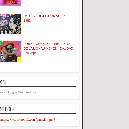
)
PATO C - DIRECTION VOL 2 -
1982
LORENA JIMENEZ - 1992 ( HIJA
DE LA MONA JIMENEZ ) CALIDAD
320 kbps
MAIL
omar.longhi@hotmail.com
ACEBOOK
https://www.facebook.com/omar.longhi.3