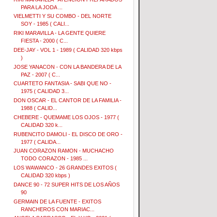
PARA LA JODA ...
VIELMETTI Y SU COMBO - DEL NORTE
SOY - 1985 ( CALI...
RIKI MARAVILLA - LA GENTE QUIERE
FIESTA - 2000 ( C...
DEE-JAY - VOL 1 - 1989 ( CALIDAD 320 kbps
)
JOSE YANACON - CON LA BANDERA DE LA
PAZ - 2007 ( C...
CUARTETO FANTASIA - SABI QUE NO -
1975 ( CALIDAD 3...
DON OSCAR - EL CANTOR DE LA FAMILIA -
1988 ( CALID...
CHEBERE - QUEMAME LOS OJOS - 1977 (
CALIDAD 320 k...
RUBENCITO DAMOLI - EL DISCO DE ORO -
1977 ( CALIDA...
JUAN CORAZON RAMON - MUCHACHO
TODO CORAZON - 1985 ...
LOS WAWANCO - 26 GRANDES EXITOS (
CALIDAD 320 kbps )
DANCE 90 - 72 SUPER HITS DE LOS AÑOS
90
GERMAIN DE LA FUENTE - EXITOS
RANCHEROS CON MARIAC...