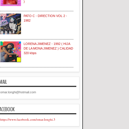
)
PATO C - DIRECTION VOL 2 -
1982
LORENA JIMENEZ - 1992 ( HIJA
DE LA MONA JIMENEZ ) CALIDAD
320 kbps
MAIL
omar.longhi@hotmail.com
ACEBOOK
https://www.facebook.com/omar.longhi.3