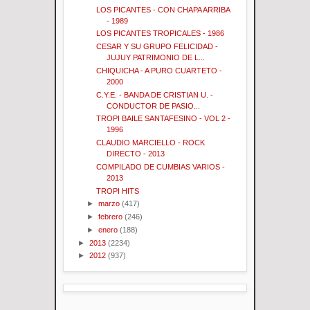
LOS PICANTES - CON CHAPA ARRIBA
- 1989
LOS PICANTES TROPICALES - 1986
CESAR Y SU GRUPO FELICIDAD -
JUJUY PATRIMONIO DE L...
CHIQUICHA - A PURO CUARTETO -
2000
C.Y.E. - BANDA DE CRISTIAN U. -
CONDUCTOR DE PASIO...
TROPI BAILE SANTAFESINO - VOL 2 -
1996
CLAUDIO MARCIELLO - ROCK
DIRECTO - 2013
COMPILADO DE CUMBIAS VARIOS -
2013
TROPI HITS
►
marzo
(417)
►
febrero
(246)
►
enero
(188)
►
2013
(2234)
►
2012
(937)