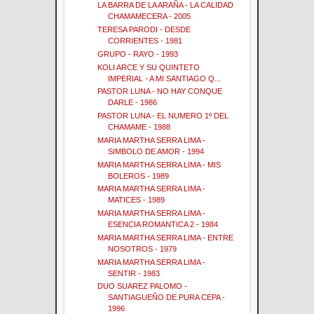
LA BARRA DE LA ARAÑA - LA CALIDAD
CHAMAMECERA - 2005
TERESA PARODI - DESDE
CORRIENTES - 1981
GRUPO - RAYO - 1993
KOLI ARCE Y SU QUINTETO
IMPERIAL - A MI SANTIAGO Q...
PASTOR LUNA - NO HAY CONQUE
DARLE - 1986
PASTOR LUNA - EL NUMERO 1º DEL
CHAMAME - 1988
MARIA MARTHA SERRA LIMA -
SIMBOLO DE AMOR - 1994
MARIA MARTHA SERRA LIMA - MIS
BOLEROS - 1989
MARIA MARTHA SERRA LIMA -
MATICES - 1989
MARIA MARTHA SERRA LIMA -
ESENCIA ROMANTICA 2 - 1984
MARIA MARTHA SERRA LIMA - ENTRE
NOSOTROS - 1979
MARIA MARTHA SERRA LIMA -
SENTIR - 1983
DUO SUAREZ PALOMO -
SANTIAGUEÑO DE PURA CEPA -
1996