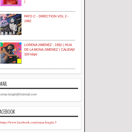
)
PATO C - DIRECTION VOL 2 -
1982
LORENA JIMENEZ - 1992 ( HIJA
DE LA MONA JIMENEZ ) CALIDAD
320 kbps
MAIL
omar.longhi@hotmail.com
ACEBOOK
https://www.facebook.com/omar.longhi.3