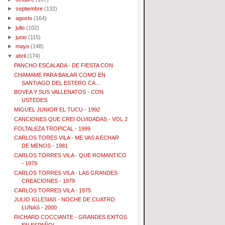
►
septiembre
(132)
►
agosto
(164)
►
julio
(102)
►
junio
(115)
►
mayo
(148)
▼
abril
(174)
PANCHO ESCALADA - DE FIESTA CON
CHAMAME PARA BAILAR COMO EN
SANTIAGO DEL ESTERO CA...
BOVEA Y SUS VALLENATOS - CON
USTEDES
MIGUEL JUNIOR EL TUCU - 1992
CANCIONES QUE CREI OLVIDADAS - VOL 2
FOLTALEZA TROPICAL - 1999
CARLOS TORES VILA - ME VAS A ECHAR
DE MENOS - 1981
CARLOS TORRES VILA - QUE ROMANTICO
- 1979
CARLOS TORRES VILA - LAS GRANDES
CREACIONES - 1979
CARLOS TORRES VILA - 1975
JULIO IGLESIAS - NOCHE DE CUATRO
LUNAS - 2000
RICHARD COCCIANTE - GRANDES EXITOS