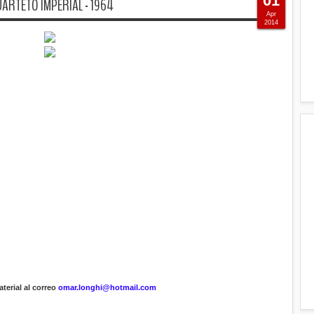
01
UARTETO IMPERIAL - 1964
Apr
2014
terial al correo
omar.longhi@hotmail.com