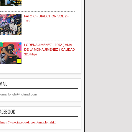
PATO C - DIRECTION VOL 2 -
1982
LORENA JIMENEZ - 1992 ( HIJA
DE LA MONA JIMENEZ ) CALIDAD
320 kbps
MAIL
omar.longhi@hotmail.com
ACEBOOK
https://www.facebook.com/omar.longhi.3