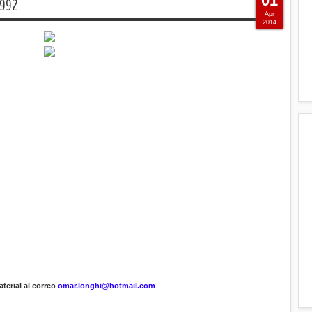
01
1992
Apr
2014
terial al correo
omar.longhi@hotmail.com