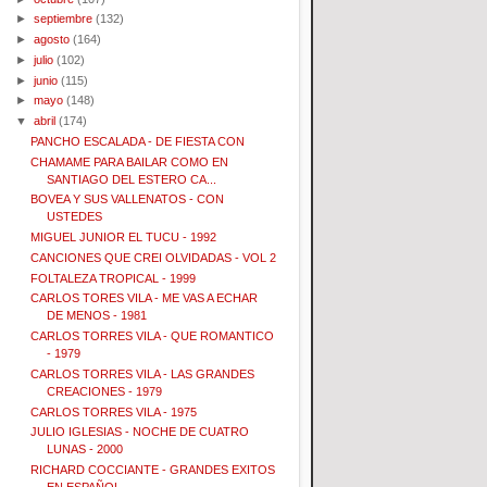
►
septiembre
(132)
►
agosto
(164)
►
julio
(102)
►
junio
(115)
►
mayo
(148)
▼
abril
(174)
PANCHO ESCALADA - DE FIESTA CON
CHAMAME PARA BAILAR COMO EN
SANTIAGO DEL ESTERO CA...
BOVEA Y SUS VALLENATOS - CON
USTEDES
MIGUEL JUNIOR EL TUCU - 1992
CANCIONES QUE CREI OLVIDADAS - VOL 2
FOLTALEZA TROPICAL - 1999
CARLOS TORES VILA - ME VAS A ECHAR
DE MENOS - 1981
CARLOS TORRES VILA - QUE ROMANTICO
- 1979
CARLOS TORRES VILA - LAS GRANDES
CREACIONES - 1979
CARLOS TORRES VILA - 1975
JULIO IGLESIAS - NOCHE DE CUATRO
LUNAS - 2000
RICHARD COCCIANTE - GRANDES EXITOS