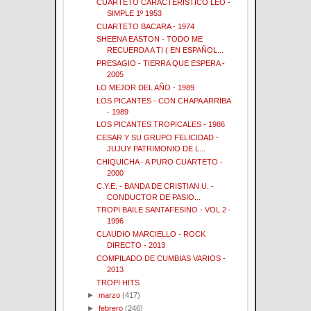
CUARTETO CARACTERISTICO LEO -
SIMPLE 1º 1953
CUARTETO BACARA - 1974
SHEENA EASTON - TODO ME
RECUERDA A TI ( EN ESPAÑOL...
PRESAGIO - TIERRA QUE ESPERA -
2005
LO MEJOR DEL AÑO - 1989
LOS PICANTES - CON CHAPA ARRIBA
- 1989
LOS PICANTES TROPICALES - 1986
CESAR Y SU GRUPO FELICIDAD -
JUJUY PATRIMONIO DE L...
CHIQUICHA - A PURO CUARTETO -
2000
C.Y.E. - BANDA DE CRISTIAN U. -
CONDUCTOR DE PASIO...
TROPI BAILE SANTAFESINO - VOL 2 -
1996
CLAUDIO MARCIELLO - ROCK
DIRECTO - 2013
COMPILADO DE CUMBIAS VARIOS -
2013
TROPI HITS
►
marzo
(417)
►
febrero
(246)