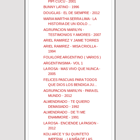
PIPI CUCU - 2001
BUNNY LATINO - 1996
DOUGLAS - EL DE SIEMPRE - 2012
MARIA MARTHA SERRA LIMA - LA
HISTORIA DE UN IDOLO ...
AGRUPACION MARILYN -
TESTIMONIOS Y AMORES - 2007
ARIEL RAMIREZ Y JAIME TORRES
ARIEL RAMIREZ - MISA CRIOLLA -
1994
FOLKLORE ARGENTINO ( VARIOS )
ARGENTINISIMA - VOL 1
LA ROSA - MAS VIVO QUE NUNCA -
2005
FELICES PASCUAS PARA TODOS
QUE DIOS LOS BENDIGA JU...
AGRUPACION MARILYN - PARA EL
MUNDO - 2012
ALMENDRADO - TE QUIERO
DEMASIADO - 1992
ALMENDRADO - DE TI ME
ENAMMORE - 1991
LA ROSA - ENCIENDE LA PASION -
2012
KOLI ARCE Y SU QUINTETO
IMPERIAL - LA NIÑA DE LAS ...