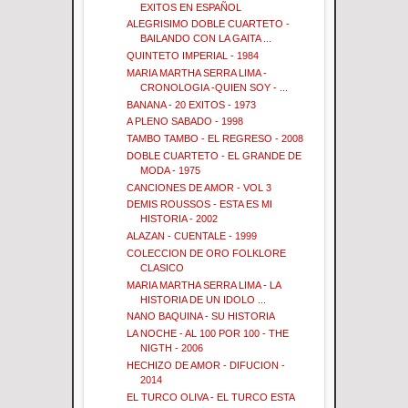
EXITOS EN ESPAÑOL
ALEGRISIMO DOBLE CUARTETO -
BAILANDO CON LA GAITA ...
QUINTETO IMPERIAL - 1984
MARIA MARTHA SERRA LIMA -
CRONOLOGIA -QUIEN SOY - ...
BANANA - 20 EXITOS - 1973
A PLENO SABADO - 1998
TAMBO TAMBO - EL REGRESO - 2008
DOBLE CUARTETO - EL GRANDE DE
MODA - 1975
CANCIONES DE AMOR - VOL 3
DEMIS ROUSSOS - ESTA ES MI
HISTORIA - 2002
ALAZAN - CUENTALE - 1999
COLECCION DE ORO FOLKLORE
CLASICO
MARIA MARTHA SERRA LIMA - LA
HISTORIA DE UN IDOLO ...
NANO BAQUINA - SU HISTORIA
LA NOCHE - AL 100 POR 100 - THE
NIGTH - 2006
HECHIZO DE AMOR - DIFUCION -
2014
EL TURCO OLIVA - EL TURCO ESTA