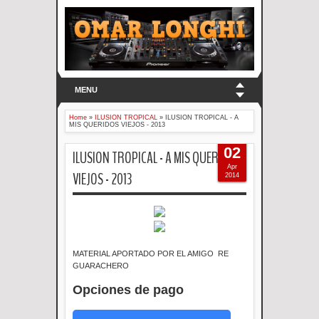
MENU
Home
»
ILUSION TROPICAL
»
ILUSION TROPICAL - A
MIS QUERIDOS VIEJOS - 2013
02
ILUSION TROPICAL - A MIS QUERIDOS
Apr
VIEJOS - 2013
2014
MATERIAL APORTADO POR EL AMIGO RE
GUARACHERO
Opciones de pago