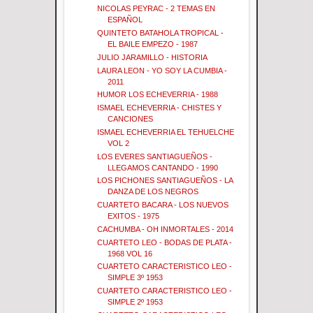
NICOLAS PEYRAC - 2 TEMAS EN
ESPAÑOL
QUINTETO BATAHOLA TROPICAL -
EL BAILE EMPEZO - 1987
JULIO JARAMILLO - HISTORIA
LAURA LEON - YO SOY LA CUMBIA -
2011
HUMOR LOS ECHEVERRIA - 1988
ISMAEL ECHEVERRIA - CHISTES Y
CANCIONES
ISMAEL ECHEVERRIA EL TEHUELCHE
VOL 2
LOS EVERES SANTIAGUEÑOS -
LLEGAMOS CANTANDO - 1990
LOS PICHONES SANTIAGUEÑOS - LA
DANZA DE LOS NEGROS
CUARTETO BACARA - LOS NUEVOS
EXITOS - 1975
CACHUMBA - OH INMORTALES - 2014
CUARTETO LEO - BODAS DE PLATA -
1968 VOL 16
CUARTETO CARACTERISTICO LEO -
SIMPLE 3º 1953
CUARTETO CARACTERISTICO LEO -
SIMPLE 2º 1953