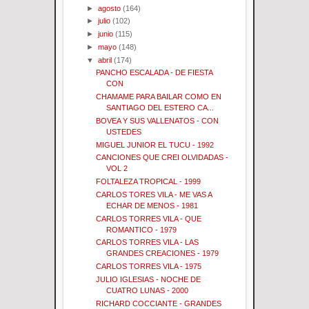
►
agosto
(164)
►
julio
(102)
►
junio
(115)
►
mayo
(148)
▼
abril
(174)
PANCHO ESCALADA - DE FIESTA
CON
CHAMAME PARA BAILAR COMO EN
SANTIAGO DEL ESTERO CA...
BOVEA Y SUS VALLENATOS - CON
USTEDES
MIGUEL JUNIOR EL TUCU - 1992
CANCIONES QUE CREI OLVIDADAS -
VOL 2
FOLTALEZA TROPICAL - 1999
CARLOS TORES VILA - ME VAS A
ECHAR DE MENOS - 1981
CARLOS TORRES VILA - QUE
ROMANTICO - 1979
CARLOS TORRES VILA - LAS
GRANDES CREACIONES - 1979
CARLOS TORRES VILA - 1975
JULIO IGLESIAS - NOCHE DE
CUATRO LUNAS - 2000
RICHARD COCCIANTE - GRANDES