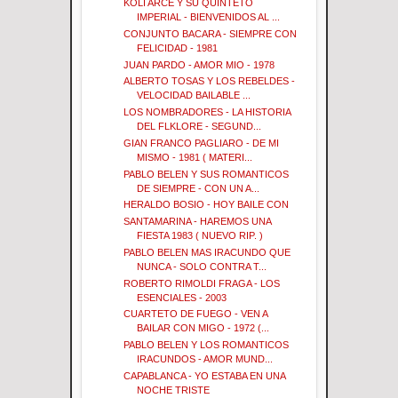
KOLI ARCE Y SU QUINTETO
IMPERIAL - BIENVENIDOS AL ...
CONJUNTO BACARA - SIEMPRE CON
FELICIDAD - 1981
JUAN PARDO - AMOR MIO - 1978
ALBERTO TOSAS Y LOS REBELDES -
VELOCIDAD BAILABLE ...
LOS NOMBRADORES - LA HISTORIA
DEL FLKLORE - SEGUND...
GIAN FRANCO PAGLIARO - DE MI
MISMO - 1981 ( MATERI...
PABLO BELEN Y SUS ROMANTICOS
DE SIEMPRE - CON UN A...
HERALDO BOSIO - HOY BAILE CON
SANTAMARINA - HAREMOS UNA
FIESTA 1983 ( NUEVO RIP. )
PABLO BELEN MAS IRACUNDO QUE
NUNCA - SOLO CONTRA T...
ROBERTO RIMOLDI FRAGA - LOS
ESENCIALES - 2003
CUARTETO DE FUEGO - VEN A
BAILAR CON MIGO - 1972 (...
PABLO BELEN Y LOS ROMANTICOS
IRACUNDOS - AMOR MUND...
CAPABLANCA - YO ESTABA EN UNA
NOCHE TRISTE