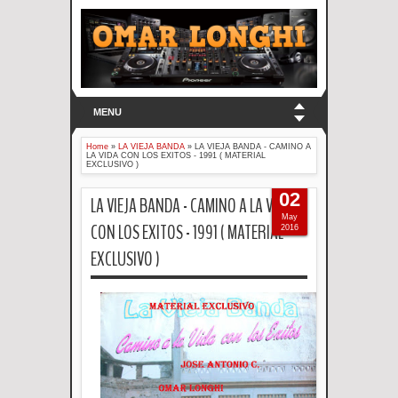
MENU
Home
»
LA VIEJA BANDA
»
LA VIEJA BANDA - CAMINO A
LA VIDA CON LOS EXITOS - 1991 ( MATERIAL
EXCLUSIVO )
02
LA VIEJA BANDA - CAMINO A LA VIDA
May
CON LOS EXITOS - 1991 ( MATERIAL
2016
EXCLUSIVO )