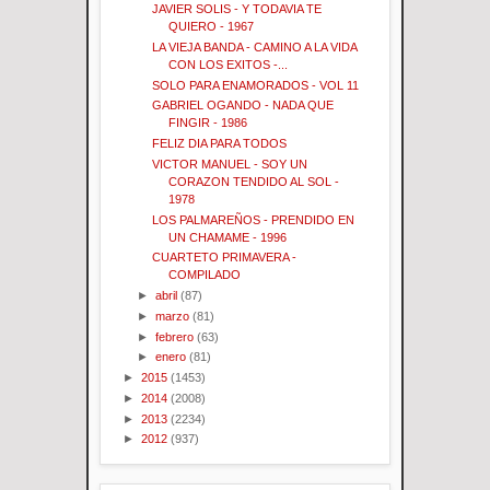
JAVIER SOLIS - Y TODAVIA TE
QUIERO - 1967
LA VIEJA BANDA - CAMINO A LA VIDA
CON LOS EXITOS -...
SOLO PARA ENAMORADOS - VOL 11
GABRIEL OGANDO - NADA QUE
FINGIR - 1986
FELIZ DIA PARA TODOS
VICTOR MANUEL - SOY UN
CORAZON TENDIDO AL SOL -
1978
LOS PALMAREÑOS - PRENDIDO EN
UN CHAMAME - 1996
CUARTETO PRIMAVERA -
COMPILADO
►
abril
(87)
►
marzo
(81)
►
febrero
(63)
►
enero
(81)
►
2015
(1453)
►
2014
(2008)
►
2013
(2234)
►
2012
(937)