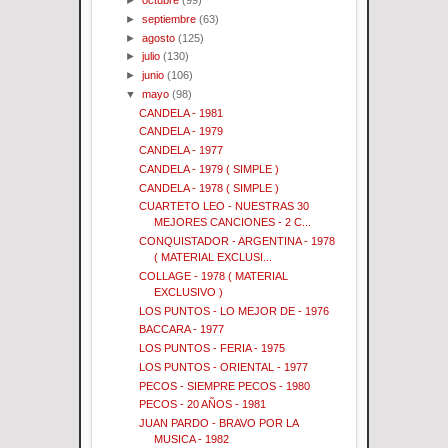
►
octubre
(99)
►
septiembre
(63)
►
agosto
(125)
►
julio
(130)
►
junio
(106)
▼
mayo
(98)
CANDELA - 1981
CANDELA - 1979
CANDELA - 1977
CANDELA - 1979 ( SIMPLE )
CANDELA - 1978 ( SIMPLE )
CUARTETO LEO - NUESTRAS 30
MEJORES CANCIONES - 2 C...
CONQUISTADOR - ARGENTINA - 1978
( MATERIAL EXCLUSI...
COLLAGE - 1978 ( MATERIAL
EXCLUSIVO )
LOS PUNTOS - LO MEJOR DE - 1976
BACCARA - 1977
LOS PUNTOS - FERIA - 1975
LOS PUNTOS - ORIENTAL - 1977
PECOS - SIEMPRE PECOS - 1980
PECOS - 20 AÑOS - 1981
JUAN PARDO - BRAVO POR LA
MUSICA - 1982