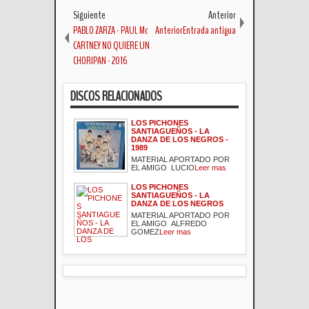
Siguiente
Anterior
PABLO ZARZA - PAUL Mc
AnteriorEntrada antigua
CARTNEY NO QUIERE UN
CHORIPAN - 2016
DISCOS RELACIONADOS
LOS PICHONES
SANTIAGUEÑOS - LA
DANZA DE LOS NEGROS -
1989
MATERIAL APORTADO POR
EL AMIGO LUCIO
Leer mas
LOS PICHONES
SANTIAGUEÑOS - LA
DANZA DE LOS NEGROS
MATERIAL APORTADO POR
EL AMIGO ALFREDO
GOMEZ
Leer mas