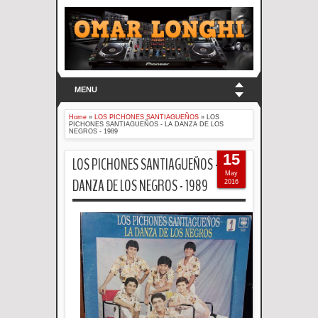
MENU
Home
»
LOS PICHONES SANTIAGUEÑOS
»
LOS
PICHONES SANTIAGUEÑOS - LA DANZA DE LOS
NEGROS - 1989
15
LOS PICHONES SANTIAGUEÑOS - LA
May
DANZA DE LOS NEGROS - 1989
2016