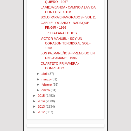
QUIERO - 1967
LA VIEJA BANDA - CAMINO A LA VIDA
CON LOS EXITOS -...
SOLO PARA ENAMORADOS - VOL 11
GABRIEL OGANDO - NADA QUE
FINGIR - 1986
FELIZ DIA PARA TODOS
VICTOR MANUEL - SOY UN
CORAZON TENDIDO AL SOL -
1978
LOS PALMAREÑOS - PRENDIDO EN
UN CHAMAME - 1996
CUARTETO PRIMAVERA -
COMPILADO
►
abril
(87)
►
marzo
(81)
►
febrero
(63)
►
enero
(81)
►
2015
(1453)
►
2014
(2008)
►
2013
(2234)
►
2012
(937)