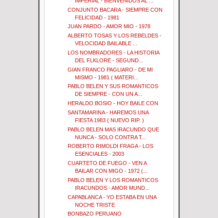
IMPERIAL - BIENVENIDOS AL ...
CONJUNTO BACARA - SIEMPRE CON
FELICIDAD - 1981
JUAN PARDO - AMOR MIO - 1978
ALBERTO TOSAS Y LOS REBELDES -
VELOCIDAD BAILABLE ...
LOS NOMBRADORES - LA HISTORIA
DEL FLKLORE - SEGUND...
GIAN FRANCO PAGLIARO - DE MI
MISMO - 1981 ( MATERI...
PABLO BELEN Y SUS ROMANTICOS
DE SIEMPRE - CON UN A...
HERALDO BOSIO - HOY BAILE CON
SANTAMARINA - HAREMOS UNA
FIESTA 1983 ( NUEVO RIP. )
PABLO BELEN MAS IRACUNDO QUE
NUNCA - SOLO CONTRA T...
ROBERTO RIMOLDI FRAGA - LOS
ESENCIALES - 2003
CUARTETO DE FUEGO - VEN A
BAILAR CON MIGO - 1972 (...
PABLO BELEN Y LOS ROMANTICOS
IRACUNDOS - AMOR MUND...
CAPABLANCA - YO ESTABA EN UNA
NOCHE TRISTE
BONBAZO PERUANO