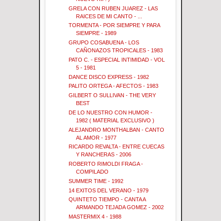
GRELA CON RUBEN JUAREZ - LAS
RAICES DE MI CANTO - ...
TORMENTA - POR SIEMPRE Y PARA
SIEMPRE - 1989
GRUPO COSABUENA - LOS
CAÑONAZOS TROPICALES - 1983
PATO C. - ESPECIAL INTIMIDAD - VOL
5 - 1981
DANCE DISCO EXPRESS - 1982
PALITO ORTEGA - AFECTOS - 1983
GILBERT O SULLIVAN - THE VERY
BEST
DE LO NUESTRO CON HUMOR -
1982 ( MATERIAL EXCLUSIVO )
ALEJANDRO MONTHALBAN - CANTO
AL AMOR - 1977
RICARDO REVALTA - ENTRE CUECAS
Y RANCHERAS - 2006
ROBERTO RIMOLDI FRAGA -
COMPILADO
SUMMER TIME - 1992
14 EXITOS DEL VERANO - 1979
QUINTETO TIEMPO - CANTA A
ARMANDO TEJADA GOMEZ - 2002
MASTERMIX 4 - 1988