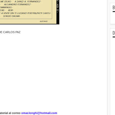
B
D
DE CARLOS PAZ
terial al correo
omar.longhi@hotmail.com