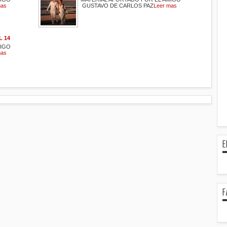
mas
GUSTAVO DE CARLOS PAZ
Leer mas
 14
MIGO
mas
E
F