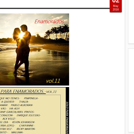
02
May
2016