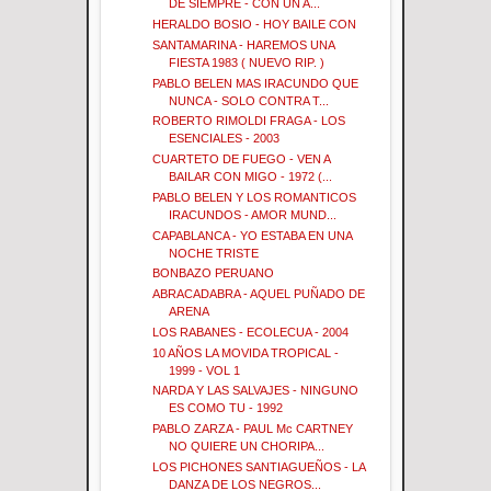
DE SIEMPRE - CON UN A...
HERALDO BOSIO - HOY BAILE CON
SANTAMARINA - HAREMOS UNA
FIESTA 1983 ( NUEVO RIP. )
PABLO BELEN MAS IRACUNDO QUE
NUNCA - SOLO CONTRA T...
ROBERTO RIMOLDI FRAGA - LOS
ESENCIALES - 2003
CUARTETO DE FUEGO - VEN A
BAILAR CON MIGO - 1972 (...
PABLO BELEN Y LOS ROMANTICOS
IRACUNDOS - AMOR MUND...
CAPABLANCA - YO ESTABA EN UNA
NOCHE TRISTE
BONBAZO PERUANO
ABRACADABRA - AQUEL PUÑADO DE
ARENA
LOS RABANES - ECOLECUA - 2004
10 AÑOS LA MOVIDA TROPICAL -
1999 - VOL 1
NARDA Y LAS SALVAJES - NINGUNO
ES COMO TU - 1992
PABLO ZARZA - PAUL Mc CARTNEY
NO QUIERE UN CHORIPA...
LOS PICHONES SANTIAGUEÑOS - LA
DANZA DE LOS NEGROS...