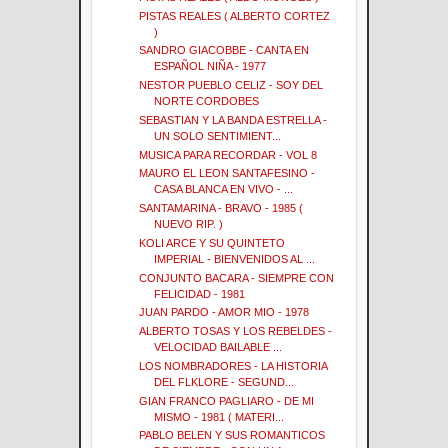
PISTAS REALES ( ALBERTO CORTEZ
)
SANDRO GIACOBBE - CANTA EN
ESPAÑOL NIÑA - 1977
NESTOR PUEBLO CELIZ - SOY DEL
NORTE CORDOBES
SEBASTIAN Y LA BANDA ESTRELLA -
UN SOLO SENTIMIENT...
MUSICA PARA RECORDAR - VOL 8
MAURO EL LEON SANTAFESINO -
CASA BLANCA EN VIVO - ...
SANTAMARINA - BRAVO - 1985 (
NUEVO RIP. )
KOLI ARCE Y SU QUINTETO
IMPERIAL - BIENVENIDOS AL ...
CONJUNTO BACARA - SIEMPRE CON
FELICIDAD - 1981
JUAN PARDO - AMOR MIO - 1978
ALBERTO TOSAS Y LOS REBELDES -
VELOCIDAD BAILABLE ...
LOS NOMBRADORES - LA HISTORIA
DEL FLKLORE - SEGUND...
GIAN FRANCO PAGLIARO - DE MI
MISMO - 1981 ( MATERI...
PABLO BELEN Y SUS ROMANTICOS