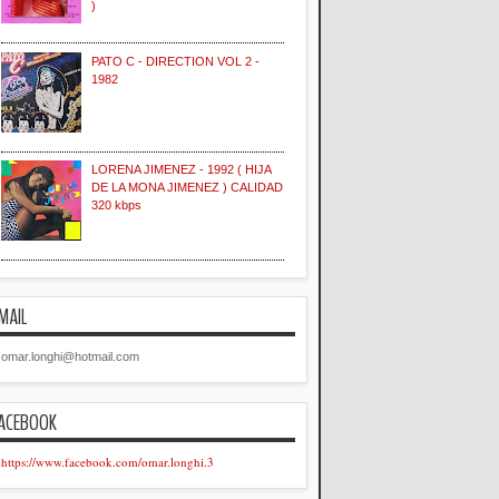
)
PATO C - DIRECTION VOL 2 -
1982
LORENA JIMENEZ - 1992 ( HIJA
DE LA MONA JIMENEZ ) CALIDAD
320 kbps
MAIL
omar.longhi@hotmail.com
ACEBOOK
https://www.facebook.com/omar.longhi.3