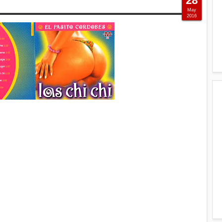
28
May
2016