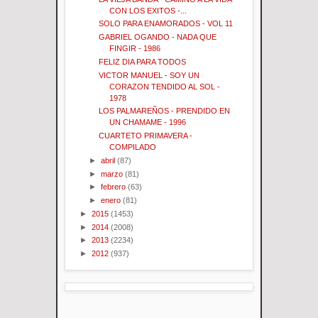
CON LOS EXITOS -...
SOLO PARA ENAMORADOS - VOL 11
GABRIEL OGANDO - NADA QUE
FINGIR - 1986
FELIZ DIA PARA TODOS
VICTOR MANUEL - SOY UN
CORAZON TENDIDO AL SOL -
1978
LOS PALMAREÑOS - PRENDIDO EN
UN CHAMAME - 1996
CUARTETO PRIMAVERA -
COMPILADO
►
abril
(87)
►
marzo
(81)
►
febrero
(63)
►
enero
(81)
►
2015
(1453)
►
2014
(2008)
►
2013
(2234)
►
2012
(937)