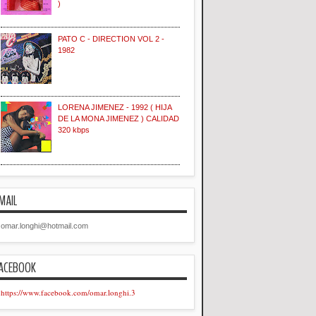
)
PATO C - DIRECTION VOL 2 -
1982
LORENA JIMENEZ - 1992 ( HIJA
DE LA MONA JIMENEZ ) CALIDAD
320 kbps
MAIL
omar.longhi@hotmail.com
ACEBOOK
https://www.facebook.com/omar.longhi.3