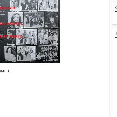
B
D
NIEL C.