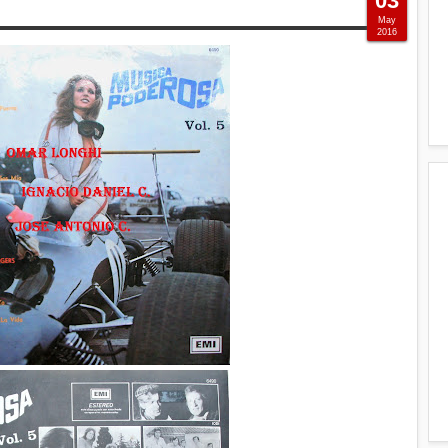
03
May
2016