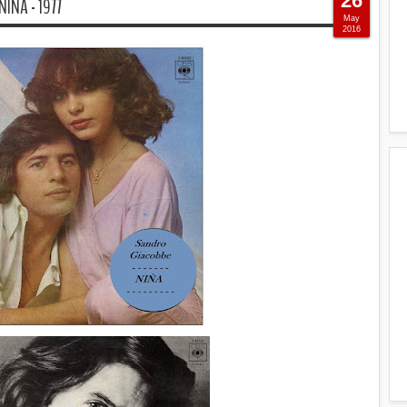
26
IÑA - 1977
May
2016