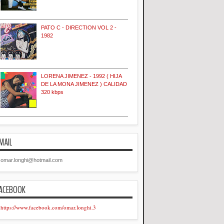
PATO C - DIRECTION VOL 2 -
1982
LORENA JIMENEZ - 1992 ( HIJA
DE LA MONA JIMENEZ ) CALIDAD
320 kbps
MAIL
omar.longhi@hotmail.com
ACEBOOK
https://www.facebook.com/omar.longhi.3