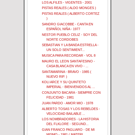
LOS ALFILES - VIGENTES - 2001
PISTAS REALES ( ALDO MONGES )
PISTAS REALES ( ALBERTO CORTEZ
)
SANDRO GIACOBBE - CANTA EN
ESPAÑOL NIÑA - 1977
NESTOR PUEBLO CELIZ - SOY DEL
NORTE CORDOBES
SEBASTIAN Y LA BANDA ESTRELLA -
UN SOLO SENTIMIENT...
MUSICA PARA RECORDAR - VOL 8
MAURO EL LEON SANTAFESINO -
CASA BLANCA EN VIVO - ...
SANTAMARINA - BRAVO - 1985 (
NUEVO RIP. )
KOLI ARCE Y SU QUINTETO
IMPERIAL - BIENVENIDOS AL ...
CONJUNTO BACARA - SIEMPRE CON
FELICIDAD - 1981
JUAN PARDO - AMOR MIO - 1978
ALBERTO TOSAS Y LOS REBELDES -
VELOCIDAD BAILABLE ...
LOS NOMBRADORES - LA HISTORIA
DEL FLKLORE - SEGUND...
GIAN FRANCO PAGLIARO - DE MI
MISMO - 1981 ( MATERI...