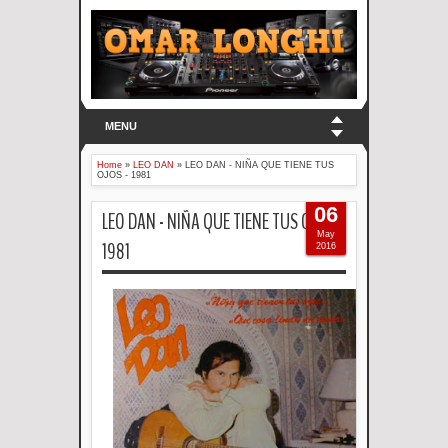
MENU
Home
»
LEO DAN
»
LEO DAN - NIÑA QUE TIENE TUS
OJOS - 1981
06
LEO DAN - NIÑA QUE TIENE TUS OJOS -
May
1981
2016