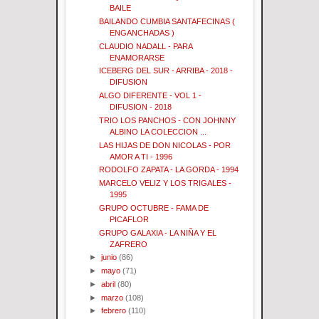
BAILE
BAILANDO CUMBIA SANTAFECINAS (
ENGANCHADAS )
CLAUDIO NADALL - PARA
ENAMORARSE
ICEBERG DEL SUR - ARRIBA - 2018 -
DIFUSION
ALGO DIFERENTE - VOL 1 -
DIFUSION - 2018
TRIO LOS PANCHOS - CON JOHNNY
ALBINO LA COLECCION ...
LAS HIJAS DE DON NICOLAS - POR
AMOR A TI - 1996
RODOLFO ZAPATA - LA GORDA - 1994
MARCELO VELIZ Y LOS TRIGALES -
1995
GRUPO OCTUBRE - FAMA DE
PICAFLOR
GRUPO GALAXIA - LA NIÑA Y EL
ZAFRERO
►
junio
(86)
►
mayo
(71)
►
abril
(80)
►
marzo
(108)
►
febrero
(110)