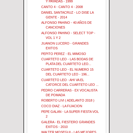
Y PAYADAS - 1999
CANTO 4 - CANTO 4 - 2008
DANIEL SANTACRUZ - LO DISE LA
GENTE - 2014
ALFONSO PAHINO - 40 AÑOS DE
CANCIONES
ALFONSO PAHINO - SELECT TOP -
VOL 1 Y 2
JUANON LUCERO - GRANDES
EXITOS
PEPITO PEREZ - EL MIMOSO
CUARTETO LEO - LAS BODAS DE
PLATA DEL CUARTETO LEO...
CUARTETO LEO - EL NUMERO 15
DEL CUARTETO LEO - 196...
CUARTETO LEO - AHI VA EL
CATORCE DEL CUARTETO LEO ...
PEDRO CARRERAS - EX VOCALISTA
DE POMADA
ROBERTO LIVI ( ADELANTO 2018 )
COCO DIAZ - LA FIJACION
PEPE GALAN - LA SUPER FIESTA VOL
2
GALERA - EL FIESTERO GRANDES
EXITOS - 2010
WALTER MOSEGUI - LAS MEJORES