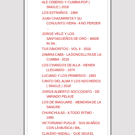
ALE CEBERIO Y CUMBIA POP (
SINGLE ) 2018
LOS EXTRAÑOS - 1984
JUAN CHAZARRETA Y SU
CONJUNTO IVERA - A NO PERDER
...
JORGE VELIZ Y LOS
SANTIAGUEÑOS DE ORO - MADE
IN SA...
TUS FAVORITOS - VOL 4 - 2018
ZAMIRA CABA - LA DONCELLITA DE LA
CUMBIA - 2018
LOS CHANGOS DE ALLA - VIENEN
LLEGANDO - 1974
LUCIANO Y LOS PRIMEROS - 1983
CANTO DEL ALMA Y LOS NOCHEROS
( SINGLE ) 2018
JORGE ALBERTO SOCCODATO - DE
VARIADO PELAJE
LOS DE IMAGUARE - MEMORIA DE LA
SANGRE
CHUNCHULAS - A TODO RITMO -
1990
VICTORIANO PUGLIE - SUS 60 AÑOS
CON LA MUSICA ( MA...
CLAUDIO NADALL - QUE SIGA EL