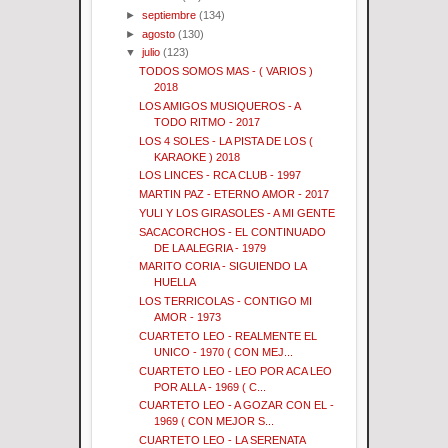
►
septiembre
(134)
►
agosto
(130)
▼
julio
(123)
TODOS SOMOS MAS - ( VARIOS )
2018
LOS AMIGOS MUSIQUEROS - A
TODO RITMO - 2017
LOS 4 SOLES - LA PISTA DE LOS (
KARAOKE ) 2018
LOS LINCES - RCA CLUB - 1997
MARTIN PAZ - ETERNO AMOR - 2017
YULI Y LOS GIRASOLES - A MI GENTE
SACACORCHOS - EL CONTINUADO
DE LA ALEGRIA - 1979
MARITO CORIA - SIGUIENDO LA
HUELLA
LOS TERRICOLAS - CONTIGO MI
AMOR - 1973
CUARTETO LEO - REALMENTE EL
UNICO - 1970 ( CON MEJ...
CUARTETO LEO - LEO POR ACA LEO
POR ALLA - 1969 ( C...
CUARTETO LEO - A GOZAR CON EL -
1969 ( CON MEJOR S...
CUARTETO LEO - LA SERENATA