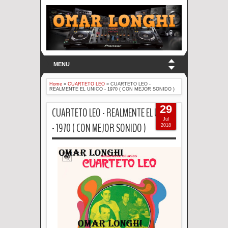
MENU
Home
»
CUARTETO LEO
»
CUARTETO LEO -
REALMENTE EL UNICO - 1970 ( CON MEJOR SONIDO )
29
CUARTETO LEO - REALMENTE EL UNICO
Jul
- 1970 ( CON MEJOR SONIDO )
2018