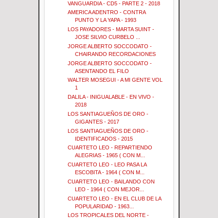
VANGUARDIA - CD5 - PARTE 2 - 2018
AMERICA ADENTRO - CONTRA
PUNTO Y LA YAPA - 1993
LOS PAYADORES - MARTA SUINT -
JOSE SILVIO CURBELO ...
JORGE ALBERTO SOCCODATO -
CHAIRANDO RECORDACIONES
JORGE ALBERTO SOCCODATO -
ASENTANDO EL FILO
WALTER MOSEGUI - A MI GENTE VOL
1
DALILA - INIGUALABLE - EN VIVO -
2018
LOS SANTIAGUEÑOS DE ORO -
GIGANTES - 2017
LOS SANTIAGUEÑOS DE ORO -
IDENTIFICADOS - 2015
CUARTETO LEO - REPARTIENDO
ALEGRIAS - 1965 ( CON M...
CUARTETO LEO - LEO PASA LA
ESCOBITA - 1964 ( CON M...
CUARTETO LEO - BAILANDO CON
LEO - 1964 ( CON MEJOR...
CUARTETO LEO - EN EL CLUB DE LA
POPULARIDAD - 1963...
LOS TROPICALES DEL NORTE -