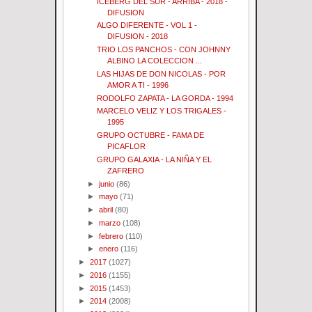
ICEBERG DEL SUR - ARRIBA - 2018 -
DIFUSION
ALGO DIFERENTE - VOL 1 -
DIFUSION - 2018
TRIO LOS PANCHOS - CON JOHNNY
ALBINO LA COLECCION ...
LAS HIJAS DE DON NICOLAS - POR
AMOR A TI - 1996
RODOLFO ZAPATA - LA GORDA - 1994
MARCELO VELIZ Y LOS TRIGALES -
1995
GRUPO OCTUBRE - FAMA DE
PICAFLOR
GRUPO GALAXIA - LA NIÑA Y EL
ZAFRERO
►
junio
(86)
►
mayo
(71)
►
abril
(80)
►
marzo
(108)
►
febrero
(110)
►
enero
(116)
►
2017
(1027)
►
2016
(1155)
►
2015
(1453)
►
2014
(2008)