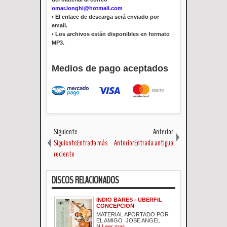
omar.longhi@hotmail.com
•
El enlace de descarga será enviado por
email.
•
Los archivos están disponibles en formato
MP3.
Medios de pago aceptados
Siguiente
Anterior
SiguienteEntrada más
AnteriorEntrada antigua
reciente
DISCOS RELACIONADOS
INDIO BARES - UBERFIL
CONCEPCION
MATERIAL APORTADO POR
EL AMIGO JOSE ANGEL
N.
Leer mas