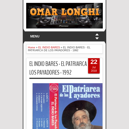
MENU
Home
»
EL INDIO BARES
»
EL INDIO BARES - EL
PATRIARCA DE LOS PAYADORES - 1992
22
EL INDIO BARES - EL PATRIARCA DE
Jul
LOS PAYADORES - 1992
2018