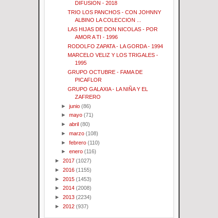
DIFUSION - 2018
TRIO LOS PANCHOS - CON JOHNNY
ALBINO LA COLECCION ...
LAS HIJAS DE DON NICOLAS - POR
AMOR A TI - 1996
RODOLFO ZAPATA - LA GORDA - 1994
MARCELO VELIZ Y LOS TRIGALES -
1995
GRUPO OCTUBRE - FAMA DE
PICAFLOR
GRUPO GALAXIA - LA NIÑA Y EL
ZAFRERO
►
junio
(86)
►
mayo
(71)
►
abril
(80)
►
marzo
(108)
►
febrero
(110)
►
enero
(116)
►
2017
(1027)
►
2016
(1155)
►
2015
(1453)
►
2014
(2008)
►
2013
(2234)
►
2012
(937)